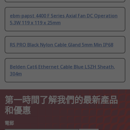
ebm-papst 4400 F Series Axial Fan DC Operation
5.3W 119 x 119 x 25mm
RS PRO Black Nylon Cable Gland 5mm Min IP68
Belden Cat6 Ethernet Cable Blue LSZH Sheath,
304m
第一時間了解我們的最新產品
和優惠
電郵