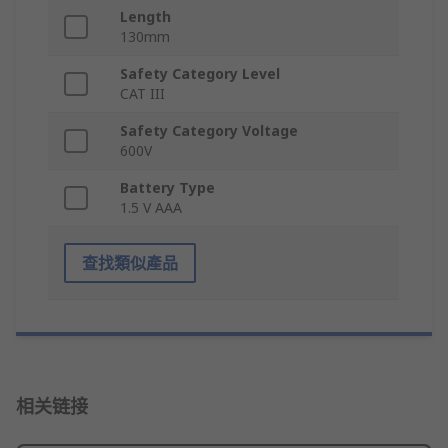
Length
130mm
Safety Category Level
CAT III
Safety Category Voltage
600V
Battery Type
1.5 V AAA
查找類似產品
相关链接