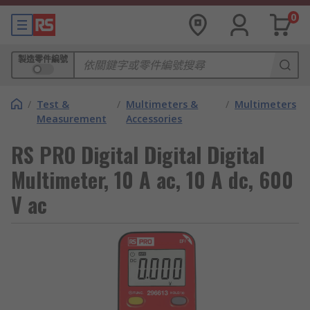
0
製造零件編號
/
Test &
/
Multimeters &
/
Multimeters
Measurement
Accessories
RS PRO Digital Digital Digital
Multimeter, 10 A ac, 10 A dc, 600
V ac