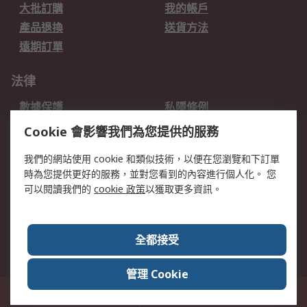
大批訂購
我的帳戶
產品退換
送貨方法
遠期訂單
法律
數據保護
私隱條例
網站條款
郵件安全
Cookie 會影響我們為您提供的服務
销售条款和条件
我們的網站使用 cookie 和類似技術，以便在您瀏覽和下訂單
時為您提供更好的服務，並對您看到的內容進行個人化。 您
關於RS
可以閱讀我們的
cookie 政策
以獲取更多資訊。
RS銷售條款
企業集團
全球辦事處
加入我們
全都接受
新聞中心
關於RS
管理 Cookie
香港長沙灣郵政信箱 80108號 此網站的所有解釋根據英語版本
© RS
Components Ltd