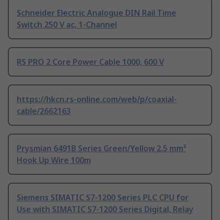
Schneider Electric Analogue DIN Rail Time
Switch 250 V ac, 1-Channel
RS PRO 2 Core Power Cable 1000, 600 V
https://hkcn.rs-online.com/web/p/coaxial-
cable/2662163
Prysmian 6491B Series Green/Yellow 2.5 mm²
Hook Up Wire 100m
Siemens SIMATIC S7-1200 Series PLC CPU for
Use with SIMATIC S7-1200 Series Digital, Relay