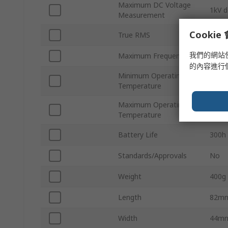
Maximum DC Voltage
1kV d
Measurement
Cooki
True RMS
Yes
我們的網站
Maximum Frequency
60M
的內容進行
Minimum Operating
0°C
Temperature
Maximum Operating
50°C
Temperature
Battery Life
300h
Standards/Approvals
No
Weight
400g
Length
82m
Width
44m