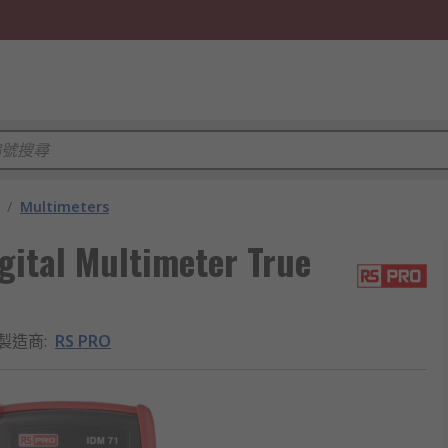
/
Multimeters
ital Multimeter True
製造商
:
RS PRO