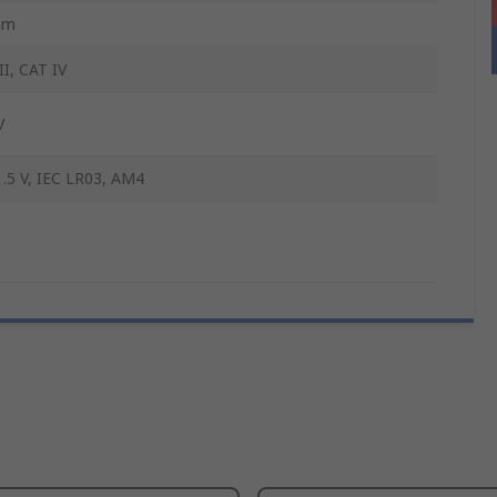
mm
II, CAT IV
V
.5 V, IEC LR03, AM4