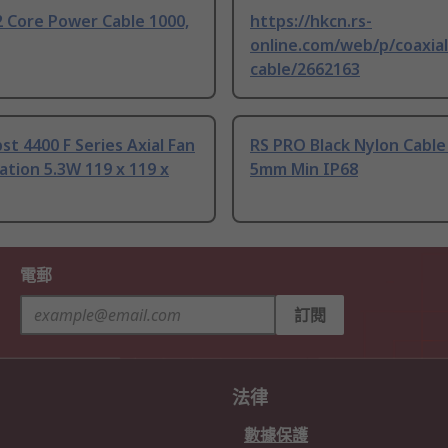
 Core Power Cable 1000,
https://hkcn.rs-
online.com/web/p/coaxial
cable/2662163
t 4400 F Series Axial Fan
RS PRO Black Nylon Cable
tion 5.3W 119 x 119 x
5mm Min IP68
電郵
訂閱
法律
數據保護