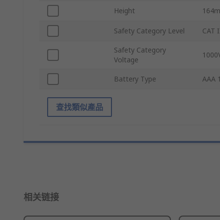
Height
164
Safety Category Level
CAT I
Safety Category
1000
Voltage
Battery Type
AAA 1
查找類似產品
相关链接