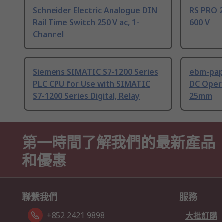
Schneider Electric Analogue DIN
RS PRO 2
Rail Time Switch 250 V ac, 1-
600 V
Channel
Siemens SIMATIC S7-1200 Series
ebm-paps
PLC CPU for Use with SIMATIC
DC Opera
S7-1200 Series Digital, Relay
25mm
第一時間了解我們的最新產品
和優惠
聯繫我們
服務
+852 2421 9898
大批訂購