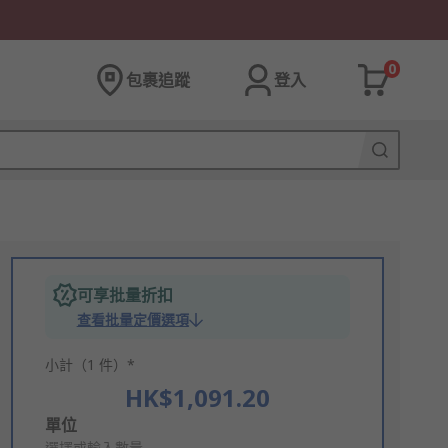
0
包裹追蹤
登入
可享批量折扣
查看批量定價選項
小計（1 件）*
HK$1,091.20
Add
單位
選擇或輸入數量