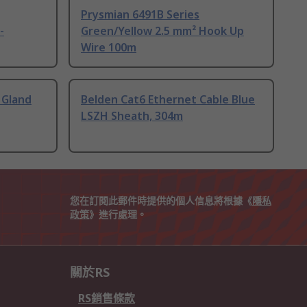
Prysmian 6491B Series
-
Green/Yellow 2.5 mm² Hook Up
Wire 100m
 Gland
Belden Cat6 Ethernet Cable Blue
LSZH Sheath, 304m
您在訂閱此郵件時提供的個人信息將根據《
隱私
政策
》進行處理。
關於RS
RS銷售條款