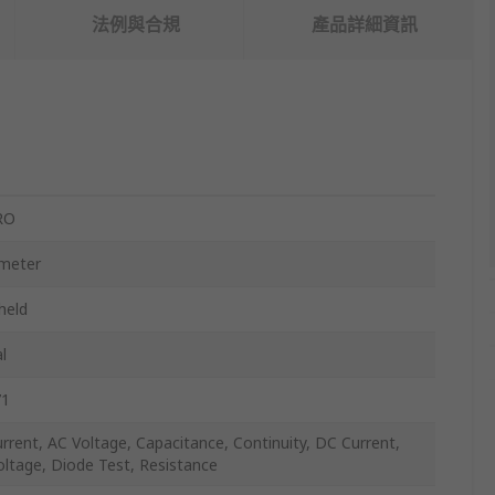
法例與合規
產品詳細資訊
RO
imeter
held
l
1
rrent, AC Voltage, Capacitance, Continuity, DC Current,
ltage, Diode Test, Resistance