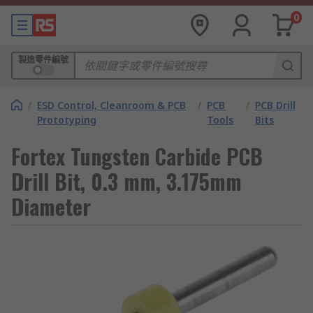
0
製造零件編號
/
ESD Control, Cleanroom & PCB
/
PCB
/
PCB Drill
Prototyping
Tools
Bits
Fortex Tungsten Carbide PCB
Drill Bit, 0.3 mm, 3.175mm
Diameter