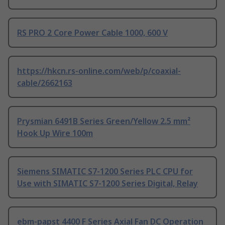
RS PRO 2 Core Power Cable 1000, 600 V
https://hkcn.rs-online.com/web/p/coaxial-
cable/2662163
Prysmian 6491B Series Green/Yellow 2.5 mm²
Hook Up Wire 100m
Siemens SIMATIC S7-1200 Series PLC CPU for
Use with SIMATIC S7-1200 Series Digital, Relay
ebm-papst 4400 F Series Axial Fan DC Operation