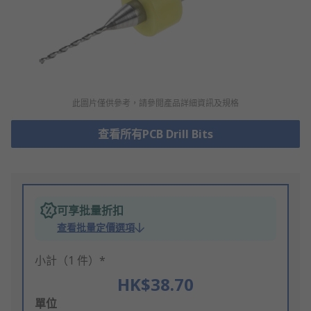
此圖片僅供參考，請參閲產品詳細資訊及規格
查看所有PCB Drill Bits
可享批量折扣
查看批量定價選項
小計（1 件）*
HK$38.70
Add
單位