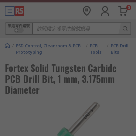
0
製造零件編號
/
ESD Control, Cleanroom & PCB
/
PCB
/
PCB Drill
Prototyping
Tools
Bits
Fortex Solid Tungsten Carbide
PCB Drill Bit, 1 mm, 3.175mm
Diameter