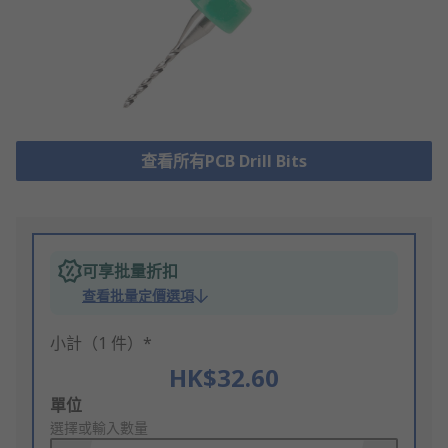
查看所有PCB Drill Bits
可享批量折扣
查看批量定價選項
小計（1 件）*
HK$32.60
Add
單位
to
選擇或輸入數量