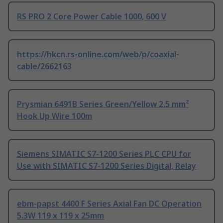
RS PRO 2 Core Power Cable 1000, 600 V
https://hkcn.rs-online.com/web/p/coaxial-
cable/2662163
Prysmian 6491B Series Green/Yellow 2.5 mm²
Hook Up Wire 100m
Siemens SIMATIC S7-1200 Series PLC CPU for
Use with SIMATIC S7-1200 Series Digital, Relay
ebm-papst 4400 F Series Axial Fan DC Operation
5.3W 119 x 119 x 25mm