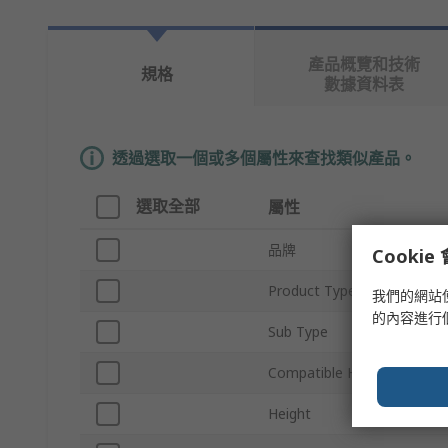
產品概覽和技術
規格
數據資料表
透過選取一個或多個屬性來查找類似產品。
選取全部
屬性
品牌
Cooki
Product Type
我們的網站
的內容進行
Sub Type
Compatible Hole Size
Height