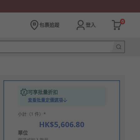
0
包裹追蹤
登入
可享批量折扣
查看批量定價選項
小計（1 件）*
HK$5,606.80
Add
單位
選擇或輸入數量