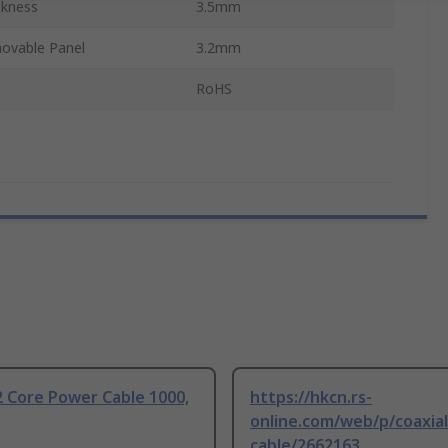
ckness
3.5mm
movable Panel
3.2mm
RoHS
 Core Power Cable 1000,
https://hkcn.rs-
online.com/web/p/coaxial
cable/2662163