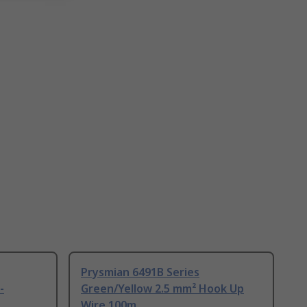
Prysmian 6491B Series
-
Green/Yellow 2.5 mm² Hook Up
Wire 100m