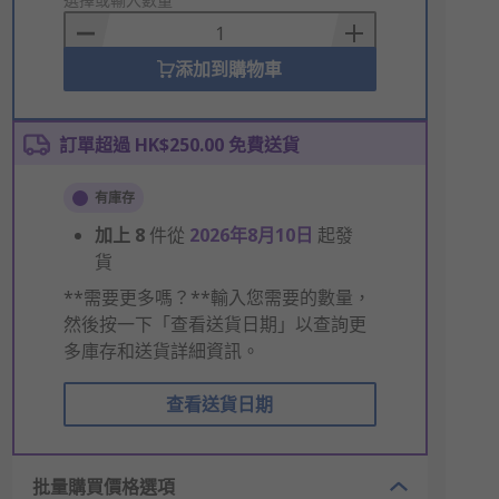
to
Basket
添加到購物車
訂單超過 HK$250.00 免費送貨
有庫存
加上
8
件從
2026年8月10日
起發
貨
**需要更多嗎？**輸入您需要的數量，
然後按一下「查看送貨日期」以查詢更
多庫存和送貨詳細資訊。
查看送貨日期
批量購買價格選項