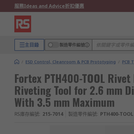
服務
Ideas and Advice
折扣優惠
主目錄
製造零件編號
/
ESD Control, Cleanroom & PCB Prototyping
/
PCB T
Fortex PTH400-TOOL Rivet 
Riveting Tool for 2.6 mm 
With 3.5 mm Maximum
RS庫存編號
:
215-7014
製造零件編號
:
PTH400-TOOL