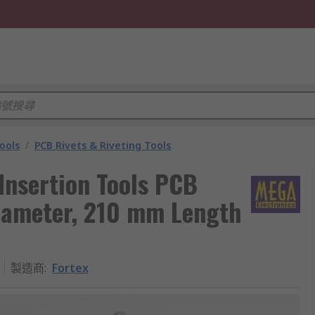
ools
/
PCB Rivets & Riveting Tools
Insertion Tools PCB
Diameter, 210 mm Length
製造商
:
Fortex