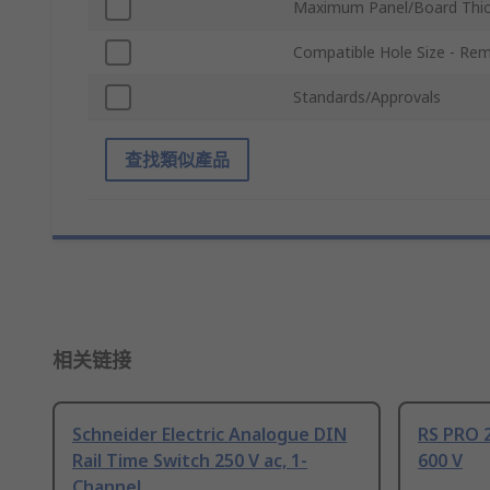
Maximum Panel/Board Thi
Compatible Hole Size - Re
Standards/Approvals
查找類似產品
相关链接
Schneider Electric Analogue DIN
RS PRO 2
Rail Time Switch 250 V ac, 1-
600 V
Channel