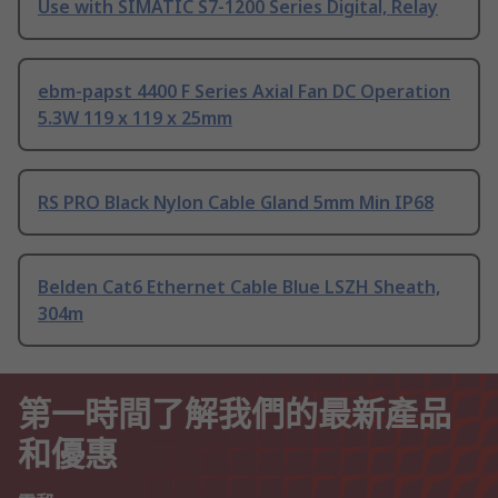
Use with SIMATIC S7-1200 Series Digital, Relay
ebm-papst 4400 F Series Axial Fan DC Operation
5.3W 119 x 119 x 25mm
RS PRO Black Nylon Cable Gland 5mm Min IP68
Belden Cat6 Ethernet Cable Blue LSZH Sheath,
304m
第一時間了解我們的最新產品
和優惠