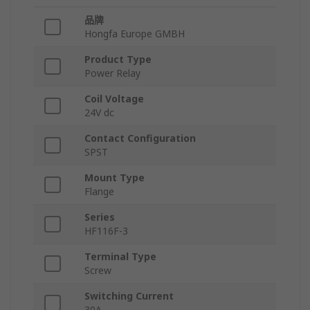
品牌
Hongfa Europe GMBH
Product Type
Power Relay
Coil Voltage
24V dc
Contact Configuration
SPST
Mount Type
Flange
Series
HF116F-3
Terminal Type
Screw
Switching Current
30A