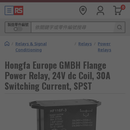
0
製造零件編號
/
Relays & Signal
/
Relays
/
Power
Conditioning
Relays
Hongfa Europe GMBH Flange
Power Relay, 24V dc Coil, 30A
Switching Current, SPST