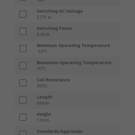
Switching AC Voltage
277V ac
Switching Power
8.3kVA
Minimum Operating Temperature
-55°C
Maximum Operating Temperature
70°C
Coil Resistance
300Ω
Length
68mm
Height
51mm
Standards/Approvals