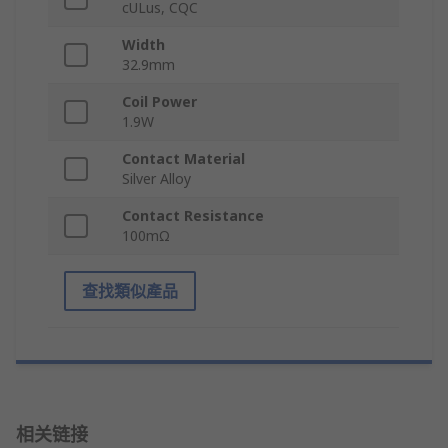
cULus, CQC
Width
32.9mm
Coil Power
1.9W
Contact Material
Silver Alloy
Contact Resistance
100mΩ
查找類似產品
相关链接