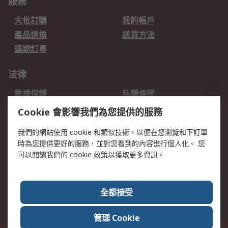
服務
大批訂購
我的帳戶
產品退換
送貨方法
遠期訂單
法律
數據保護
私隱條例
網站條款
郵件安全
Cookie 會影響我們為您提供的服務
销售条款和条件
我們的網站使用 cookie 和類似技術，以便在您瀏覽和下訂單
時為您提供更好的服務，並對您看到的內容進行個人化。 您
關於RS
可以閱讀我們的
cookie 政策
以獲取更多資訊。
RS銷售條款
企業集團
全球辦事處
加入我們
全都接受
新聞中心
關於RS
管理 Cookie