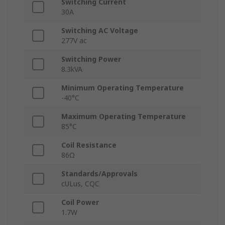
Switching Current
30A
Switching AC Voltage
277V ac
Switching Power
8.3kVA
Minimum Operating Temperature
-40°C
Maximum Operating Temperature
85°C
Coil Resistance
86Ω
Standards/Approvals
cULus, CQC
Coil Power
1.7W