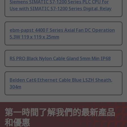
Siemens SIMATIC S7-1200 Series PLC CPU for
Use with SIMATIC S7-1200 Series Digital, Relay
ebm-papst 4400 F Series Axial Fan DC Operation
5.3W 119 x 119 x 25mm
RS PRO Black Nylon Cable Gland 5mm Min IP68
Belden Cat6 Ethernet Cable Blue LSZH Sheath,
304m
第一時間了解我們的最新產品
和優惠