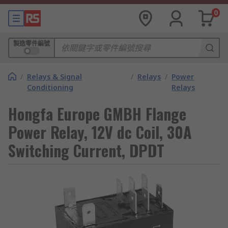
0
製造零件編號
/
Relays & Signal
/
Relays
/
Power
Conditioning
Relays
Hongfa Europe GMBH Flange
Power Relay, 12V dc Coil, 30A
Switching Current, DPDT