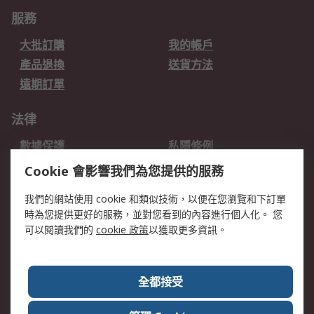
服務
大批訂購
我的帳戶
產品退換
送貨方法
遠期訂單
法律
數據保護
私隱條例
網站條款
郵件安全
Cookie 會影響我們為您提供的服務
销售条款和条件
我們的網站使用 cookie 和類似技術，以便在您瀏覽和下訂單
時為您提供更好的服務，並對您看到的內容進行個人化。 您
關於RS
可以閱讀我們的
cookie 政策
以獲取更多資訊。
RS銷售條款
企業集團
全球辦事處
加入我們
全都接受
新聞中心
關於RS