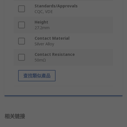
Standards/Approvals
CQC, VDE
Height
27.2mm
Contact Material
Silver Alloy
Contact Resistance
50mΩ
查找類似產品
相关链接