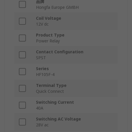
品牌
Hongfa Europe GMBH
Coil Voltage
12V dc
Product Type
Power Relay
Contact Configuration
SPST
Series
HF105F-4
Terminal Type
Quick Connect
Switching Current
40A
Switching AC Voltage
28V ac