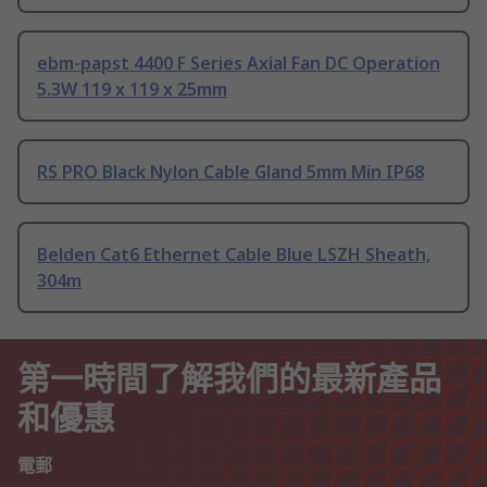
ebm-papst 4400 F Series Axial Fan DC Operation
5.3W 119 x 119 x 25mm
RS PRO Black Nylon Cable Gland 5mm Min IP68
Belden Cat6 Ethernet Cable Blue LSZH Sheath,
304m
第一時間了解我們的最新產品
和優惠
電郵