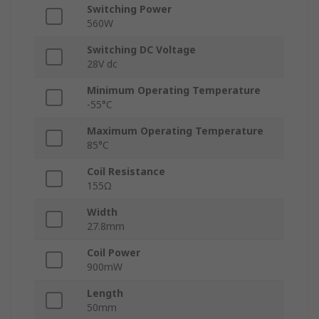
Switching Power
560W
Switching DC Voltage
28V dc
Minimum Operating Temperature
-55°C
Maximum Operating Temperature
85°C
Coil Resistance
155Ω
Width
27.8mm
Coil Power
900mW
Length
50mm