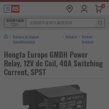
0
製造零件編號
/
Relays & Signal
/
Relays
/
Power
Conditioning
Relays
Hongfa Europe GMBH Power
Relay, 12V dc Coil, 40A Switching
Current, SPST