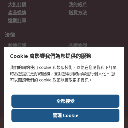
大批訂購
我的帳戶
產品退換
送貨方法
遠期訂單
法律
數據保護
私隱條例
網站條款
郵件安全
Cookie 會影響我們為您提供的服務
销售条款和条件
我們的網站使用 cookie 和類似技術，以便在您瀏覽和下訂單
時為您提供更好的服務，並對您看到的內容進行個人化。 您
關於RS
可以閱讀我們的
cookie 政策
以獲取更多資訊。
RS銷售條款
企業集團
全球辦事處
加入我們
全都接受
新聞中心
關於RS
管理 Cookie
香港長沙灣郵政信箱 80108號 此網站的所有解釋根據英語版本
© RS
Components Ltd