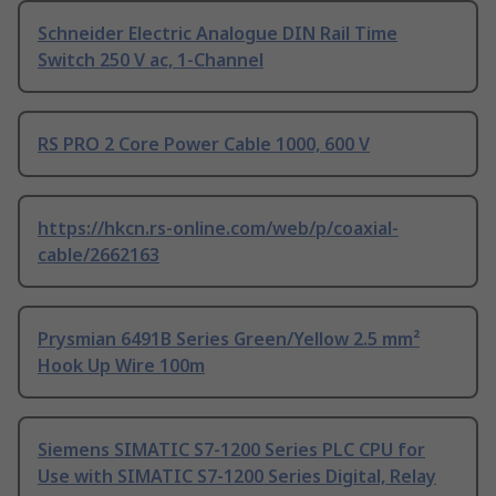
Schneider Electric Analogue DIN Rail Time
Switch 250 V ac, 1-Channel
RS PRO 2 Core Power Cable 1000, 600 V
https://hkcn.rs-online.com/web/p/coaxial-
cable/2662163
Prysmian 6491B Series Green/Yellow 2.5 mm²
Hook Up Wire 100m
Siemens SIMATIC S7-1200 Series PLC CPU for
Use with SIMATIC S7-1200 Series Digital, Relay