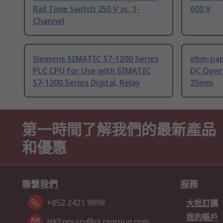
Rail Time Switch 250 V ac, 1-
600 V
Channel
Siemens SIMATIC S7-1200 Series
ebm-paps
PLC CPU for Use with SIMATIC
DC Opera
S7-1200 Series Digital, Relay
25mm
第一時間了解我們的最新產品
和優惠
聯繫我們
服務
+852 2421 9898
大批訂購
我的帳戶
HKEnquiry@rs.rsgroup.com