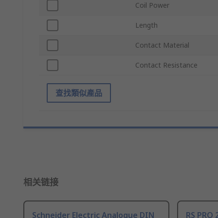
Coil Power
Length
Contact Material
Contact Resistance
查找類似產品
相关链接
Schneider Electric Analogue DIN
RS PRO 2