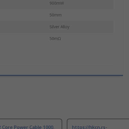
900mW
50mm
Silver Alloy
50mΩ
 Core Power Cable 1000,
https://hkcn.rs-