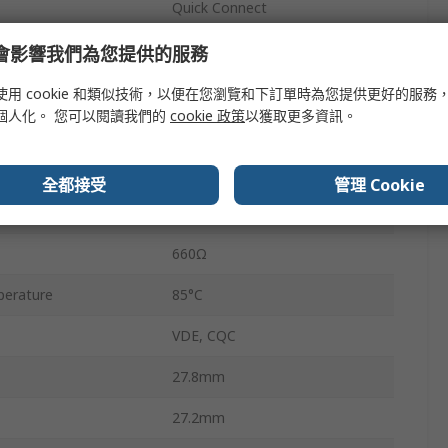
Quick Connect
40A
e 會影響我們為您提供的服務
28V ac
使用 cookie 和類似技術，以便在您瀏覽和下訂單時為您提供更好的服務
個人化。 您可以閱讀我們的
cookie 政策
以獲取更多資訊。
28V dc
erature
-55°C
全都接受
管理 Cookie
560W
660Ω
erature
85°C
VDE, CQC
27.8mm
27.2mm