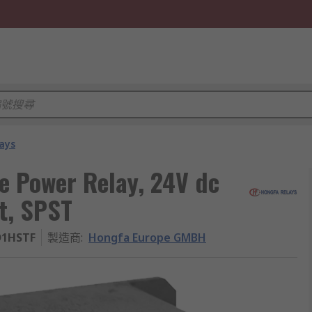
ays
 Power Relay, 24V dc
t, SPST
D1HSTF
製造商
:
Hongfa Europe GMBH