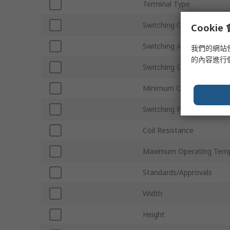
Terminal Type
Switching Current
Cooki
Switching AC Voltage
我們的網站
的內容進行
Switching DC Voltage
Minimum Operating Temp
Switching Power
Coil Resistance
Maximum Operating Temp
Standards/Approvals
Width
Height