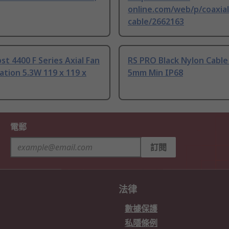
online.com/web/p/coaxial
cable/2662163
t 4400 F Series Axial Fan
RS PRO Black Nylon Cable
tion 5.3W 119 x 119 x
5mm Min IP68
電郵
訂閱
法律
數據保護
私隱條例