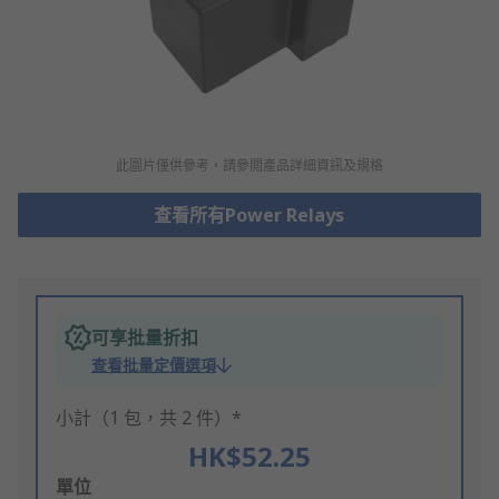
此圖片僅供參考，請參閲產品詳細資訊及規格
查看所有Power Relays
可享批量折扣
查看批量定價選項
小計（1 包，共 2 件）*
HK$52.25
Add
單位