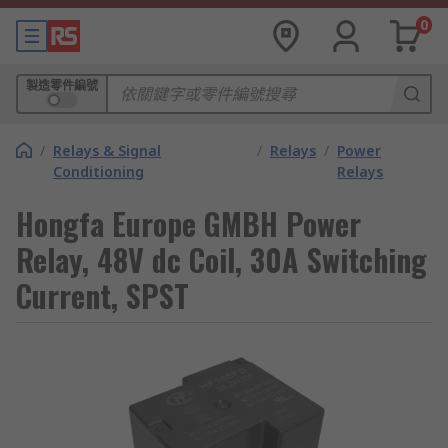
0
製造零件編號
/
Relays & Signal
/
Relays
/
Power
Conditioning
Relays
Hongfa Europe GMBH Power
Relay, 48V dc Coil, 30A Switching
Current, SPST