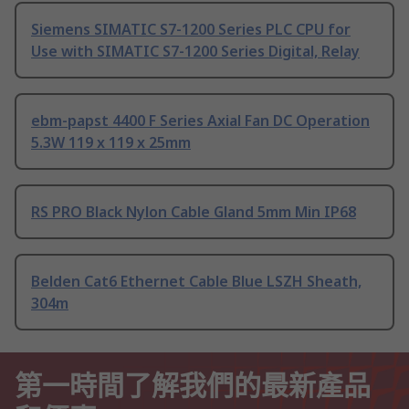
Siemens SIMATIC S7-1200 Series PLC CPU for
Use with SIMATIC S7-1200 Series Digital, Relay
ebm-papst 4400 F Series Axial Fan DC Operation
5.3W 119 x 119 x 25mm
RS PRO Black Nylon Cable Gland 5mm Min IP68
Belden Cat6 Ethernet Cable Blue LSZH Sheath,
304m
第一時間了解我們的最新產品