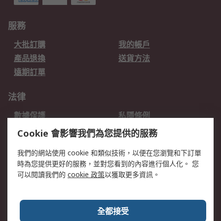
服務
大批訂購
我的帳戶
產品退換
送貨方法
遠期訂單
法律
數據保護
私隱條例
網站條款
郵件安全
Cookie 會影響我們為您提供的服務
销售条款和条件
我們的網站使用 cookie 和類似技術，以便在您瀏覽和下訂單
時為您提供更好的服務，並對您看到的內容進行個人化。 您
關於RS
可以閱讀我們的
cookie 政策
以獲取更多資訊。
RS銷售條款
企業集團
全球辦事處
加入我們
全都接受
新聞中心
關於RS