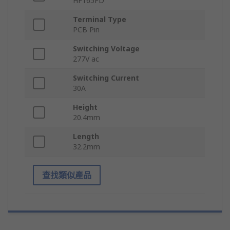
HF165FD
Terminal Type
PCB Pin
Switching Voltage
277V ac
Switching Current
30A
Height
20.4mm
Length
32.2mm
查找類似產品