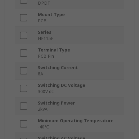
DPDT
Mount Type
PCB
Series
HF115F
Terminal Type
PCB Pin
Switching Current
8A
Switching DC Voltage
300V dc
Switching Power
2kVA
Minimum Operating Temperature
-40°C
Switching AC Voltage