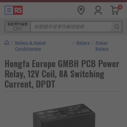
0
製造零件編號
/
Relays & Signal
/
Relays
/
Power
Conditioning
Relays
Hongfa Europe GMBH PCB Power
Relay, 12V Coil, 8A Switching
Current, DPDT