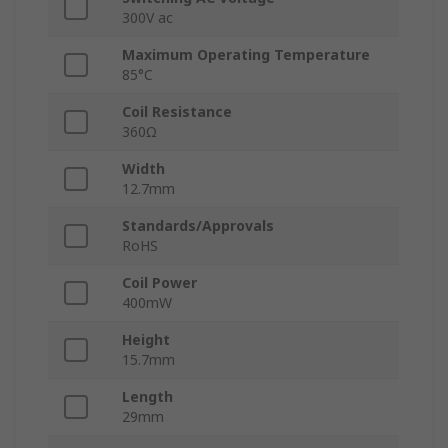
300V ac
Maximum Operating Temperature
85°C
Coil Resistance
360Ω
Width
12.7mm
Standards/Approvals
RoHS
Coil Power
400mW
Height
15.7mm
Length
29mm