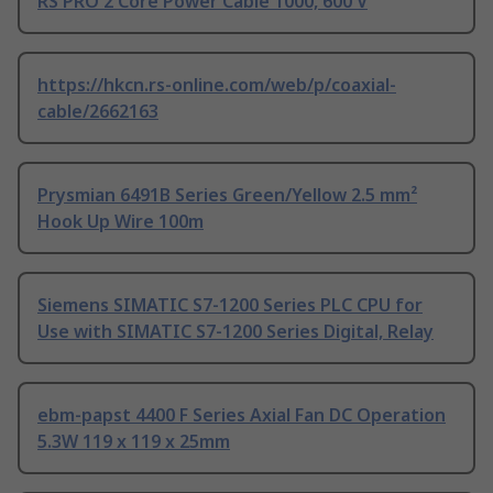
RS PRO 2 Core Power Cable 1000, 600 V
https://hkcn.rs-online.com/web/p/coaxial-
cable/2662163
Prysmian 6491B Series Green/Yellow 2.5 mm²
Hook Up Wire 100m
Siemens SIMATIC S7-1200 Series PLC CPU for
Use with SIMATIC S7-1200 Series Digital, Relay
ebm-papst 4400 F Series Axial Fan DC Operation
5.3W 119 x 119 x 25mm