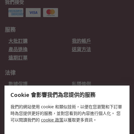
我們接受
服務
大批訂購
我的帳戶
產品退換
送貨方法
遠期訂單
法律
數據保護
私隱條例
網站條款
郵件安全
Cookie 會影響我們為您提供的服務
销售条款和条件
我們的網站使用 cookie 和類似技術，以便在您瀏覽和下訂單
時為您提供更好的服務，並對您看到的內容進行個人化。 您
關於RS
可以閱讀我們的
cookie 政策
以獲取更多資訊。
RS銷售條款
企業集團