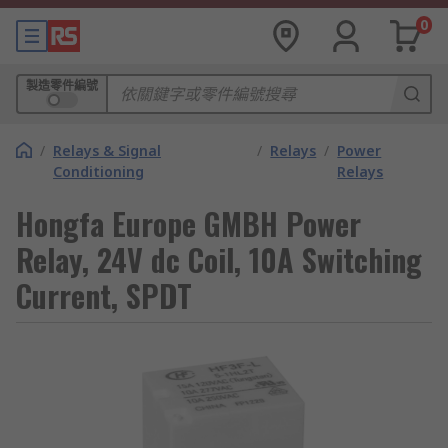
0
製造零件編號
/
Relays & Signal
/
Relays
/
Power
Conditioning
Relays
Hongfa Europe GMBH Power
Relay, 24V dc Coil, 10A Switching
Current, SPDT