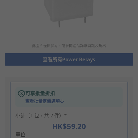
此圖片僅供參考，請參閲產品詳細資訊及規格
查看所有Power Relays
可享批量折扣
查看批量定價選項
小計（1 包，共 2 件）*
HK$59.20
Add
單位