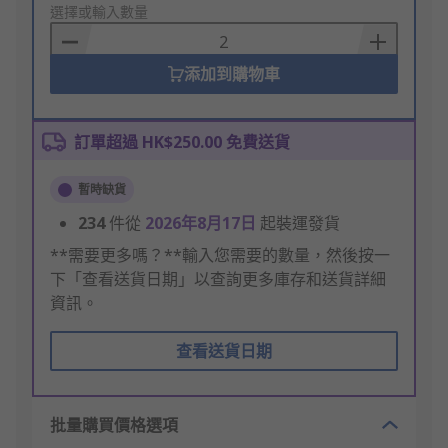
to
選擇或輸入數量
Basket
添加到購物車
訂單超過 HK$250.00 免費送貨
暫時缺貨
234
件從
2026年8月17日
起裝運發貨
**需要更多嗎？**輸入您需要的數量，然後按一
下「查看送貨日期」以查詢更多庫存和送貨詳細
資訊。
查看送貨日期
批量購買價格選項