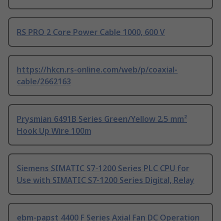
RS PRO 2 Core Power Cable 1000, 600 V
https://hkcn.rs-online.com/web/p/coaxial-
cable/2662163
Prysmian 6491B Series Green/Yellow 2.5 mm²
Hook Up Wire 100m
Siemens SIMATIC S7-1200 Series PLC CPU for
Use with SIMATIC S7-1200 Series Digital, Relay
ebm-papst 4400 F Series Axial Fan DC Operation