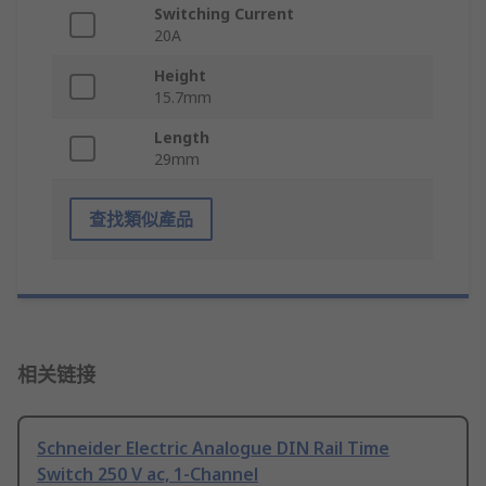
Switching Current
20A
Height
15.7mm
Length
29mm
查找類似產品
相关链接
Schneider Electric Analogue DIN Rail Time
Switch 250 V ac, 1-Channel