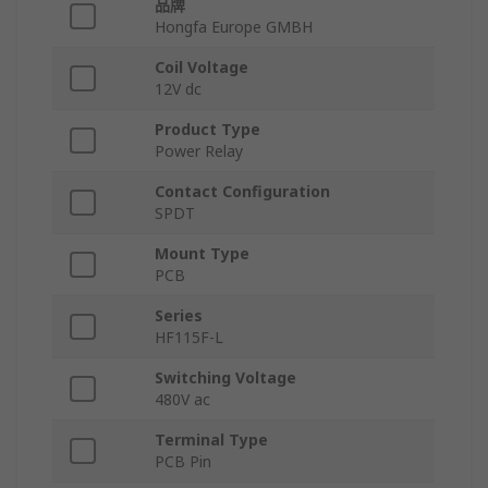
品牌
Hongfa Europe GMBH
Coil Voltage
12V dc
Product Type
Power Relay
Contact Configuration
SPDT
Mount Type
PCB
Series
HF115F-L
Switching Voltage
480V ac
Terminal Type
PCB Pin