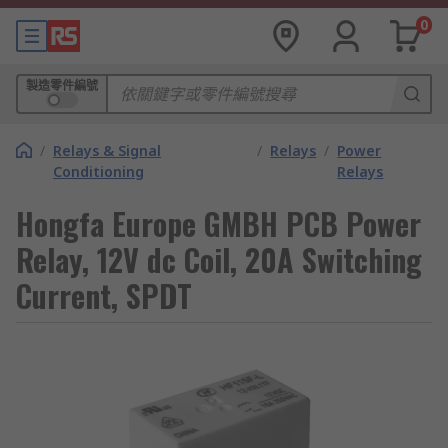
0
製造零件編號
/
Relays & Signal
/
Relays
/
Power
Conditioning
Relays
Hongfa Europe GMBH PCB Power
Relay, 12V dc Coil, 20A Switching
Current, SPDT