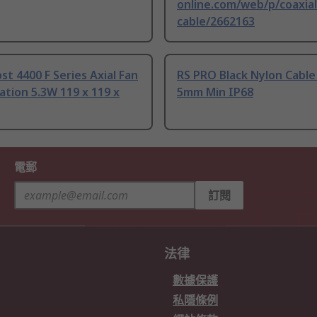
online.com/web/p/coaxial
cable/2662163
t 4400 F Series Axial Fan
RS PRO Black Nylon Cable
tion 5.3W 119 x 119 x
5mm Min IP68
電郵
訂閱
法律
數據保護
私隱條例