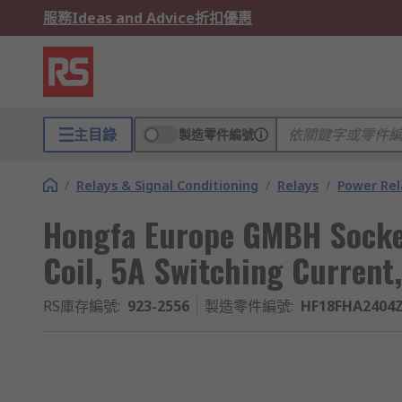
服務
Ideas and Advice
折扣優惠
主目錄
製造零件編號
/
Relays & Signal Conditioning
/
Relays
/
Power Rel
Hongfa Europe GMBH Socke
Coil, 5A Switching Current
RS庫存編號
:
923-2556
製造零件編號
:
HF18FHA2404