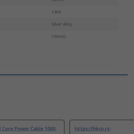
1.8W
Silver Alloy
100mΩ
 Core Power Cable 1000,
https://hkcn.rs-