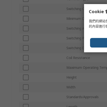
Switching Current
Cooki
Minimum Operating Temp
我們的網站
的內容進行
Switching AC Voltage
Switching Power
Switching DC Voltage
Coil Resistance
Maximum Operating Temp
Height
Width
Standards/Approvals
Length