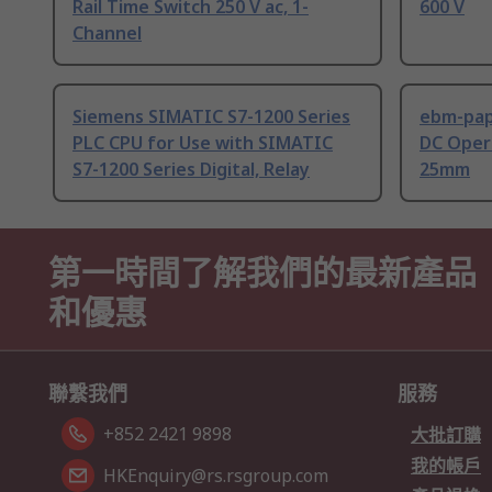
Rail Time Switch 250 V ac, 1-
600 V
Channel
Siemens SIMATIC S7-1200 Series
ebm-paps
PLC CPU for Use with SIMATIC
DC Opera
S7-1200 Series Digital, Relay
25mm
第一時間了解我們的最新產品
和優惠
聯繫我們
服務
+852 2421 9898
大批訂購
我的帳戶
HKEnquiry@rs.rsgroup.com