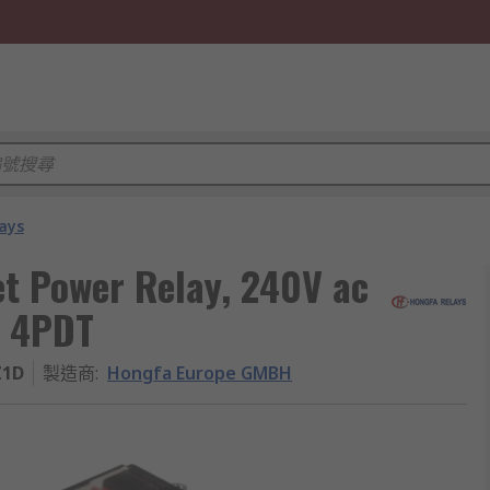
ays
t Power Relay, 240V ac
, 4PDT
Z1D
製造商
:
Hongfa Europe GMBH