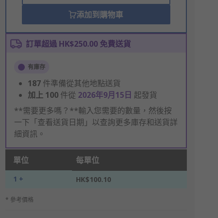
添加到購物車
訂單超過 HK$250.00 免費送貨
有庫存
187
件準備從其他地點送貨
加上
100
件從
2026年9月15日
起發貨
**需要更多嗎？**輸入您需要的數量，然後按
一下「查看送貨日期」以查詢更多庫存和送貨詳
細資訊。
單位
每單位
1 +
HK$100.10
* 參考價格