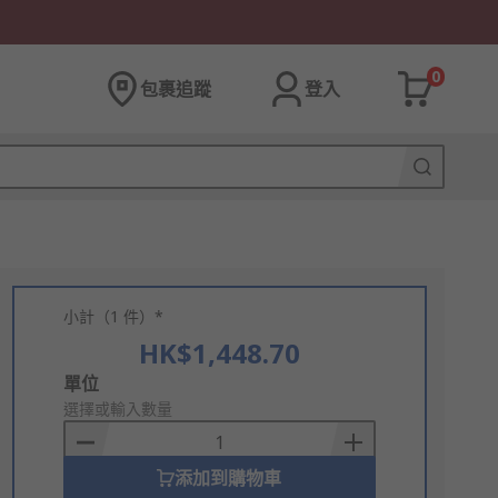
0
包裹追蹤
登入
小計（1 件）*
HK$1,448.70
Add
單位
to
選擇或輸入數量
Basket
添加到購物車