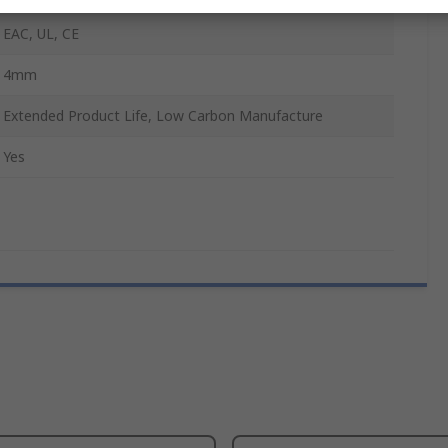
EAC, UL, CE
4mm
Extended Product Life, Low Carbon Manufacture
Yes