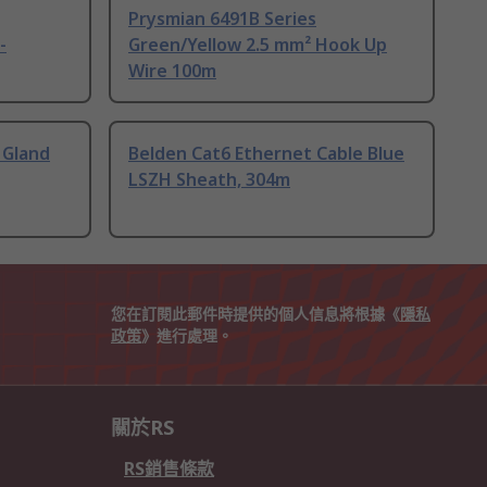
Prysmian 6491B Series
-
Green/Yellow 2.5 mm² Hook Up
Wire 100m
 Gland
Belden Cat6 Ethernet Cable Blue
LSZH Sheath, 304m
您在訂閱此郵件時提供的個人信息將根據《
隱私
政策
》進行處理。
關於RS
RS銷售條款