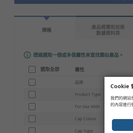
產品概覽和技術
規格
數據資料表
透過選取一個或多個屬性來查找類似產品。
選取全部
屬性
品牌
Cooki
Product Type
我們的網站
的內容進行
For Use With
Cap Colour
Cap Type