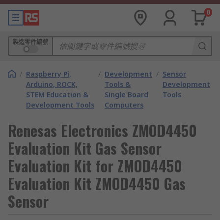
0
製造零件編號
/
Raspberry Pi,
/
Development
/
Sensor
Arduino, ROCK,
Tools &
Development
STEM Education &
Single Board
Tools
Development Tools
Computers
Renesas Electronics ZMOD4450
Evaluation Kit Gas Sensor
Evaluation Kit for ZMOD4450
Evaluation Kit ZMOD4450 Gas
Sensor