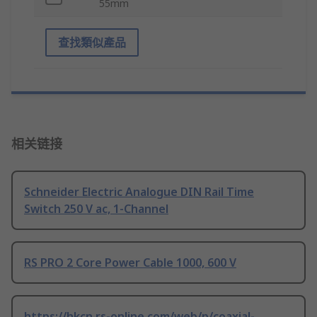
55mm
查找類似產品
相关链接
Schneider Electric Analogue DIN Rail Time
Switch 250 V ac, 1-Channel
RS PRO 2 Core Power Cable 1000, 600 V
https://hkcn.rs-online.com/web/p/coaxial-