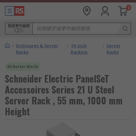
0
製造零件編號
/
Enclosures & Server
/
19-Inch
/
Server
Racks
Racking
Racks
RS Better World
Schneider Electric PanelSeT
Accessoires Series 21 U Steel
Server Rack , 55 mm, 1000 mm
Height