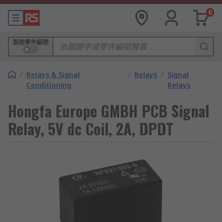
0
製造零件編號
/
Relays & Signal
/
Relays
/
Signal
Conditioning
Relays
Hongfa Europe GMBH PCB Signal
Relay, 5V dc Coil, 2A, DPDT