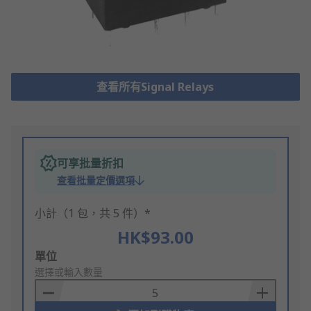
查看所有Signal Relays
可享批量折扣
查看批量定價選項
小計（1 包，共 5 件）*
HK$93.00
Add
單位
to
選擇或輸入數量
Basket