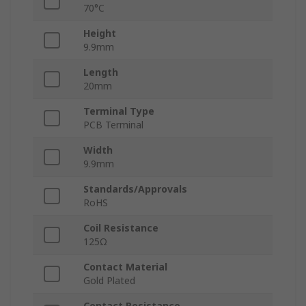
70°C
Height
9.9mm
Length
20mm
Terminal Type
PCB Terminal
Width
9.9mm
Standards/Approvals
RoHS
Coil Resistance
125Ω
Contact Material
Gold Plated
Contact Resistance