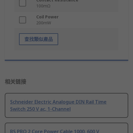
100mΩ
Coil Power
200mW
查找類似產品
相关链接
Schneider Electric Analogue DIN Rail Time
Switch 250 V ac, 1-Channel
RS PRO 2 Core Power Cable 1000, 600 V