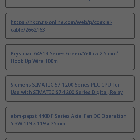
https://hkcn.rs-online.com/web/p/coaxial-
cable/2662163
Prysmian 6491B Series Green/Yellow 2.5 mm²
Hook Up Wire 100m
Siemens SIMATIC S7-1200 Series PLC CPU for
Use with SIMATIC S7-1200 Series Digital, Relay
ebm-papst 4400 F Series Axial Fan DC Operation
5.3W 119 x 119 x 25mm