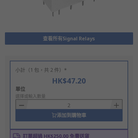
查看所有Signal Relays
小計（1 包，共 2 件）*
HK$47.20
Add
單位
to
選擇或輸入數量
Basket
添加到購物車
訂單超過 HK$250.00 免費送貨