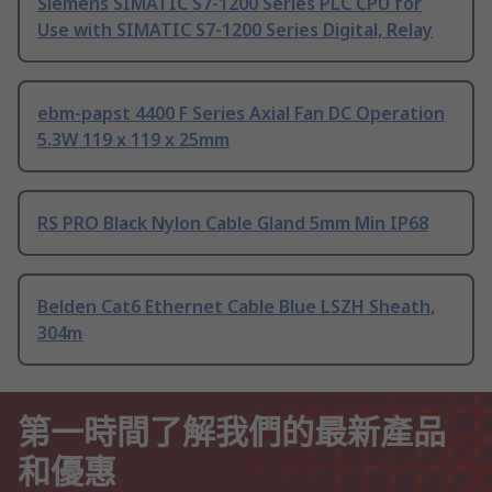
Siemens SIMATIC S7-1200 Series PLC CPU for
Use with SIMATIC S7-1200 Series Digital, Relay
ebm-papst 4400 F Series Axial Fan DC Operation
5.3W 119 x 119 x 25mm
RS PRO Black Nylon Cable Gland 5mm Min IP68
Belden Cat6 Ethernet Cable Blue LSZH Sheath,
304m
第一時間了解我們的最新產品
和優惠