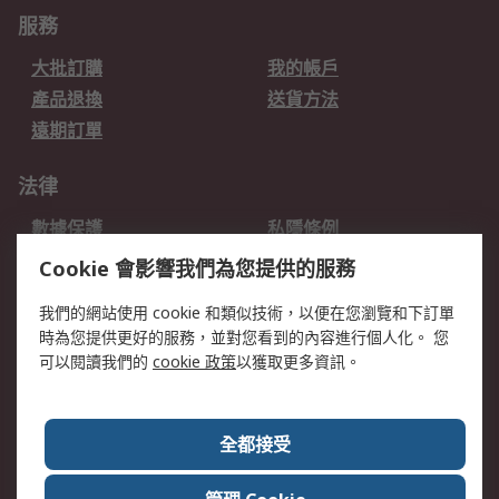
服務
大批訂購
我的帳戶
產品退換
送貨方法
遠期訂單
法律
數據保護
私隱條例
網站條款
郵件安全
Cookie 會影響我們為您提供的服務
销售条款和条件
我們的網站使用 cookie 和類似技術，以便在您瀏覽和下訂單
時為您提供更好的服務，並對您看到的內容進行個人化。 您
關於RS
可以閱讀我們的
cookie 政策
以獲取更多資訊。
RS銷售條款
企業集團
全球辦事處
加入我們
全都接受
新聞中心
關於RS