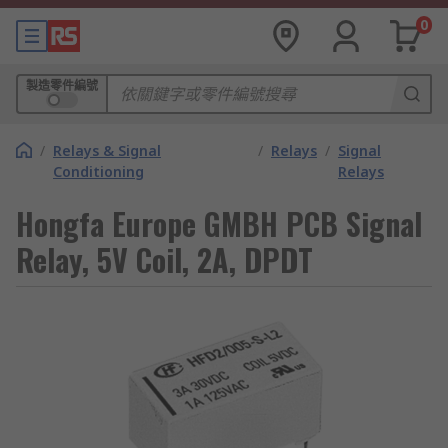
0
製造零件編號
/
Relays & Signal
/
Relays
/
Signal
Conditioning
Relays
Hongfa Europe GMBH PCB Signal
Relay, 5V Coil, 2A, DPDT