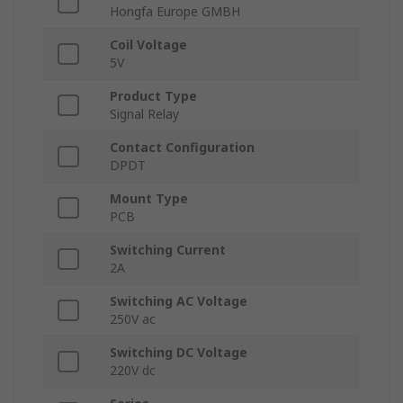
Hongfa Europe GMBH
Coil Voltage
5V
Product Type
Signal Relay
Contact Configuration
DPDT
Mount Type
PCB
Switching Current
2A
Switching AC Voltage
250V ac
Switching DC Voltage
220V dc