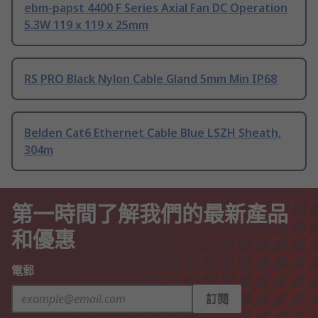
ebm-papst 4400 F Series Axial Fan DC Operation
5.3W 119 x 119 x 25mm
RS PRO Black Nylon Cable Gland 5mm Min IP68
Belden Cat6 Ethernet Cable Blue LSZH Sheath,
304m
第一時間了解我們的最新產品
和優惠
電郵
訂閱