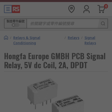
0
製造零件編號
/
Relays & Signal
/
Relays
/
Signal
Conditioning
Relays
Hongfa Europe GMBH PCB Signal
Relay, 5V dc Coil, 2A, DPDT