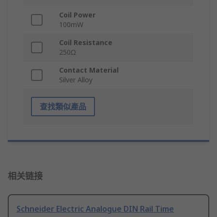
Coil Power
100mW
Coil Resistance
250Ω
Contact Material
Silver Alloy
查找類似產品
相关链接
Schneider Electric Analogue DIN Rail Time