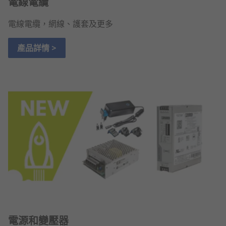
電線電纜
電線電纜，網線、護套及更多
產品詳情 >
電源和變壓器