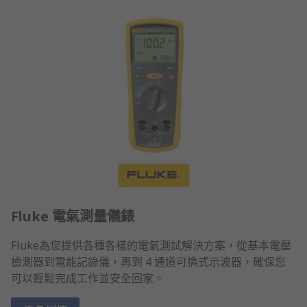
Fluke 電氣測量儀錶
Fluke為您提供各種各樣的電氣測試解決方案，從基本電壓
檢測器到電能記錄儀，再到 4 通道可擕式示波器，確保您
可以輕鬆完成工作並安全回家。