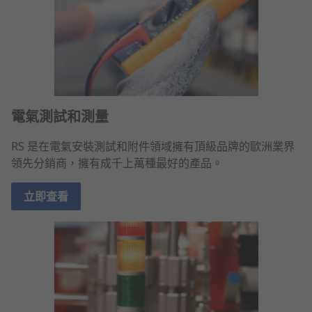
電氣測試和測量
RS 是在電氣安裝測試和附件領域擁有頂級品牌的歐洲業界
領先分銷商，擁有成千上萬種最好的產品。
立即查看