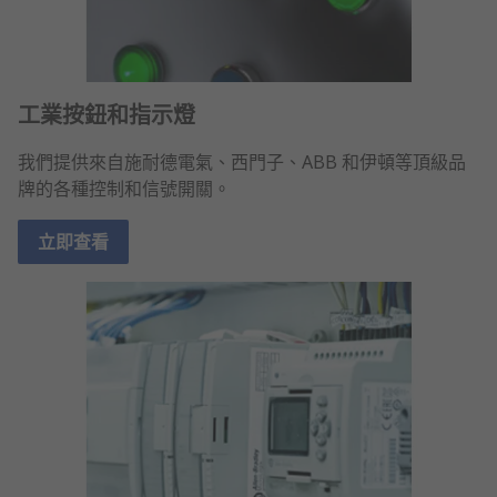
工業按鈕和指示燈
我們提供來自施耐德電氣、西門子、ABB 和伊頓等頂級品
牌的各種控制和信號開關。
立即查看