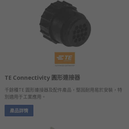
TE Connectivity 圓形連接器
千餘種TE 圓形連接器及配件產品，堅固耐用易於安裝，特
別適用于工業應用。
產品詳情