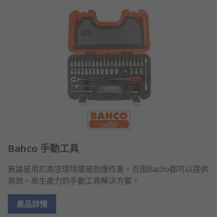
Bahco 手動工具
無論是用於高空環境還是防爆作業，百固Bacho都可以提供
高效、高生產力的手動工具解決方案。
產品詳情