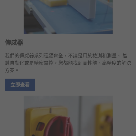
傳感器
我們的傳感器系列種類齊全，不論是用於檢測和測量、 智
慧自動化或是精密監控，您都能找到高性能、高精度的解決
方案。
立即查看