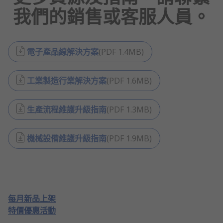
我們的銷售或客服人員。
電子產品線解決方案
(
PDF
1.4MB
)
工業製造行業解決方案
(
PDF
1.6MB
)
生產流程維護升級指南
(
PDF
1.3MB
)
機械設備維護升級指南
(
PDF
1.9MB
)
每月新品上架
特價優惠活動