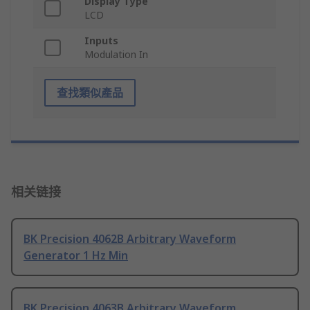
Display Type
LCD
Inputs
Modulation In
查找類似產品
相关链接
BK Precision 4062B Arbitrary Waveform
Generator 1 Hz Min
BK Precision 4063B Arbitrary Waveform