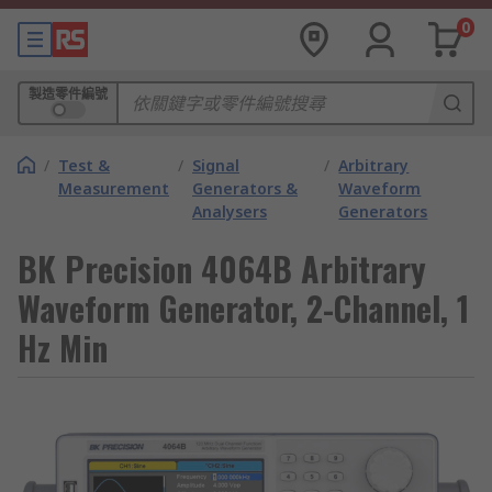
0
製造零件編號
/
Test &
/
Signal
/
Arbitrary
Measurement
Generators &
Waveform
Analysers
Generators
BK Precision 4064B Arbitrary
Waveform Generator, 2-Channel, 1
Hz Min