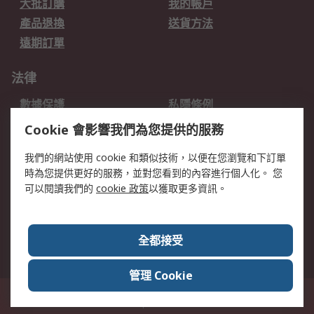
大批訂購
我的帳戶
產品退換
送貨方法
遠期訂單
法律
數據保護
私隱條例
網站條款
郵件安全
Cookie 會影響我們為您提供的服務
销售条款和条件
我們的網站使用 cookie 和類似技術，以便在您瀏覽和下訂單
時為您提供更好的服務，並對您看到的內容進行個人化。 您
關於RS
可以閱讀我們的
cookie 政策
以獲取更多資訊。
RS銷售條款
企業集團
全球辦事處
加入我們
全都接受
新聞中心
關於RS
管理 Cookie
香港長沙灣郵政信箱 80108號 此網站的所有解釋根據英語版本
© RS
Components Ltd