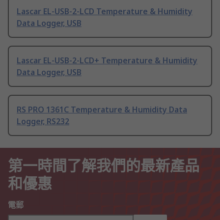
Lascar EL-USB-2-LCD Temperature & Humidity
Data Logger, USB
Lascar EL-USB-2-LCD+ Temperature & Humidity
Data Logger, USB
RS PRO 1361C Temperature & Humidity Data
Logger, RS232
第一時間了解我們的最新產品
和優惠
電郵