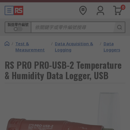
0
製造零件編號
/
Test &
/
Data Acquisition &
/
Data
Measurement
Logging
Loggers
RS PRO PRO-USB-2 Temperature
& Humidity Data Logger, USB