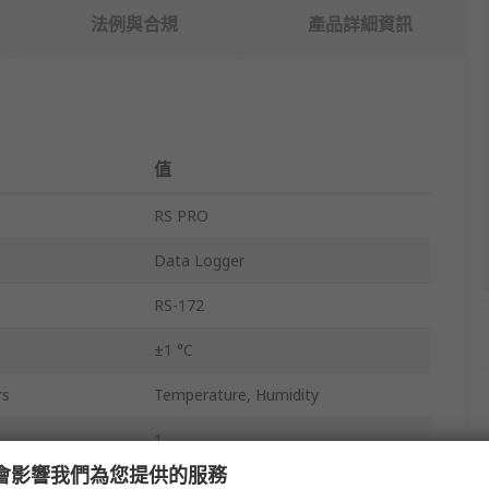
法例與合規
產品詳細資訊
值
RS PRO
Data Logger
RS-172
±1 °C
rs
Temperature, Humidity
1
e 會影響我們為您提供的服務
USB