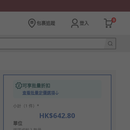
0
包裹追蹤
登入
可享批量折扣
查看批量定價選項
小計（1 件）*
HK$642.80
Add
單位
選擇或輸入數量