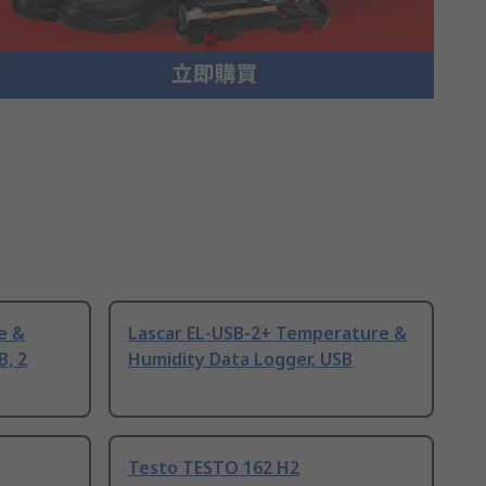
e &
Lascar EL-USB-2+ Temperature &
B, 2
Humidity Data Logger, USB
Testo TESTO 162 H2