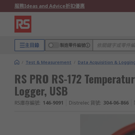
服務
Ideas and Advice
折扣優惠
主目錄
製造零件編號
/
Test & Measurement
/
Data Acquisition & Loggin
RS PRO RS-172 Temperatur
Logger, USB
RS庫存編號
:
146-9091
Distrelec 貨號
:
304-06-866