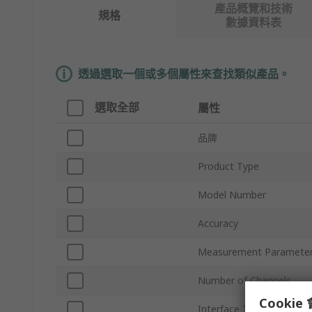
產品概覽和技術
規格
數據資料表
透過選取一個或多個屬性來查找類似產品。
選取全部
屬性
品牌
Product Type
Model Number
Accuracy
Measurement Paramete
Number of Channels
Cooki
Interface Type