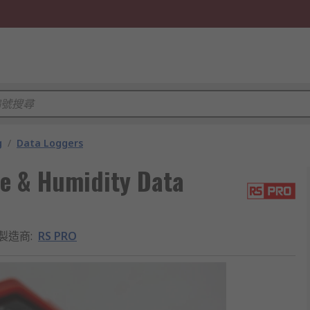
g
/
Data Loggers
e & Humidity Data
製造商
:
RS PRO