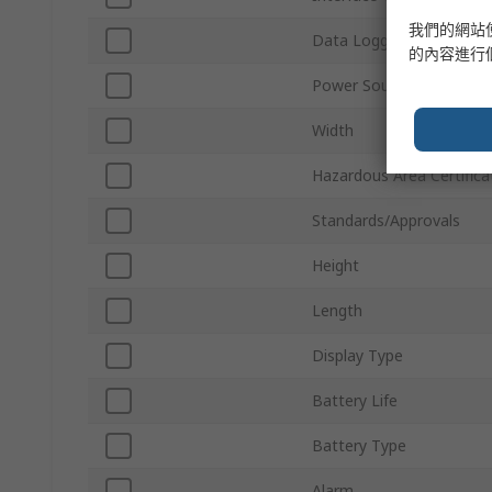
我們的網站
Data Logger Type
的內容進行
Power Source
Width
Hazardous Area Certifica
Standards/Approvals
Height
Length
Display Type
Battery Life
Battery Type
Alarm