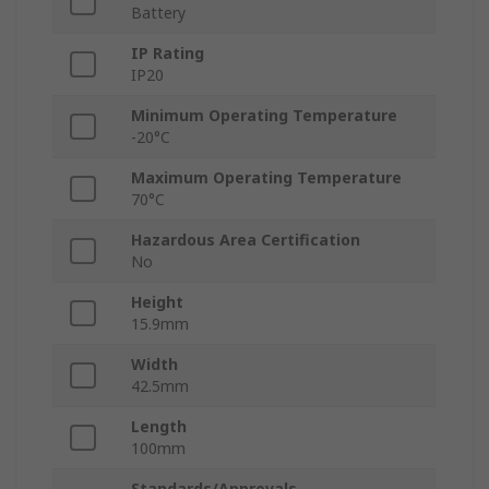
Battery
IP Rating
IP20
Minimum Operating Temperature
-20°C
Maximum Operating Temperature
70°C
Hazardous Area Certification
No
Height
15.9mm
Width
42.5mm
Length
100mm
Standards/Approvals