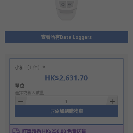
查看所有Data Loggers
小計（1 件）*
HK$2,631.70
Add
單位
to
選擇或輸入數量
Basket
添加到購物車
訂單超過 HK$250.00 免費送貨