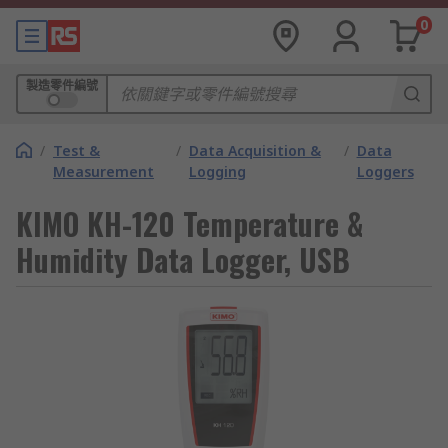
0
製造零件編號
/
Test &
/
Data Acquisition &
/
Data
Measurement
Logging
Loggers
KIMO KH-120 Temperature &
Humidity Data Logger, USB