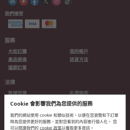
我們接受
服務
大批訂購
我的帳戶
產品退換
送貨方法
遠期訂單
法律
數據保護
私隱條例
網站條款
郵件安全
Cookie 會影響我們為您提供的服務
销售条款和条件
我們的網站使用 cookie 和類似技術，以便在您瀏覽和下訂單
時為您提供更好的服務，並對您看到的內容進行個人化。 您
關於RS
可以閱讀我們的
cookie 政策
以獲取更多資訊。