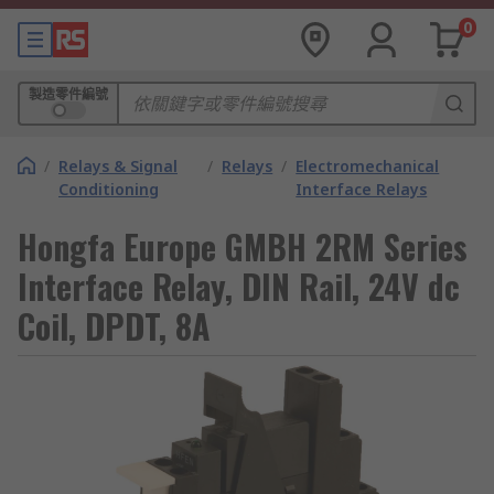
0
製造零件編號
/
Relays & Signal
/
Relays
/
Electromechanical
Conditioning
Interface Relays
Hongfa Europe GMBH 2RM Series
Interface Relay, DIN Rail, 24V dc
Coil, DPDT, 8A