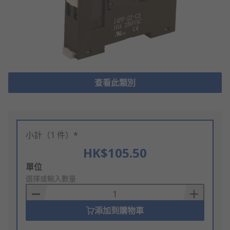
查看此類別
小計（1 件）*
HK$105.50
Add
單位
to
選擇或輸入數量
Basket
添加到購物車