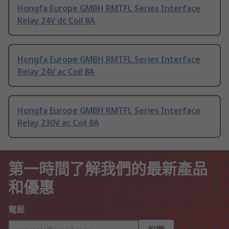
Hongfa Europe GMBH RMTFL Series Interface
Relay 24V dc Coil 8A
Hongfa Europe GMBH RMTFL Series Interface
Relay 24V ac Coil 8A
Hongfa Europe GMBH RMTFL Series Interface
Relay 230V ac Coil 8A
第一時間了解我們的最新產品
和優惠
電郵