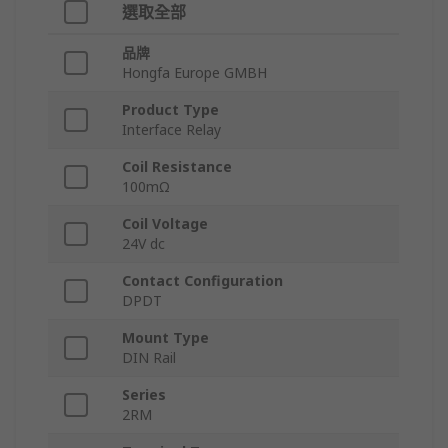
選取全部
品牌
Hongfa Europe GMBH
Product Type
Interface Relay
Coil Resistance
100mΩ
Coil Voltage
24V dc
Contact Configuration
DPDT
Mount Type
DIN Rail
Series
2RM