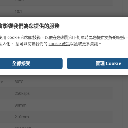
10:1
LCD Backlight
e 會影響我們為您提供的服務
50V
使用 cookie 和類似技術，以便在您瀏覽和下訂單時為您提供更好的服務
個人化。 您可以閱讀我們的
cookie 政策
以獲取更多資訊。
-50V
e
0°C
全都接受
管理 Cookie
1mΩ
re
50°C
250ksps
90mm
210mm