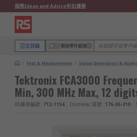
服務
Ideas and Advice
折扣優惠
主目錄
製造零件編號
/
Test & Measurement
/
Signal Generators & Analy
Tektronix FCA3000 Frequen
Min, 300 MHz Max, 12 digit
RS庫存編號
:
712-1154
Distrelec 貨號
:
176-36-310