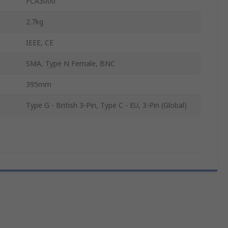
FCA3000
2.7kg
IEEE, CE
SMA, Type N Female, BNC
395mm
Type G - British 3-Pin, Type C - EU, 3-Pin (Global)