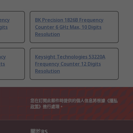
ency
BK Precision 1826B Frequency
gits
Counter 6 GHz Max, 10 Digits
Resolution
ncy
Keysight Technologies 53220A
its
Frequency Counter 12 Digits
Resolution
您在訂閱此郵件時提供的個人信息將根據《
隱私
政策
》進行處理。
關於RS