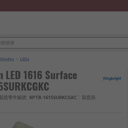
 Diodes
/
LEDs
n LED 1616 Surface
615SURKCGKC
製造零件編號
:
KPTB-1615SURKCGKC
製造商
: