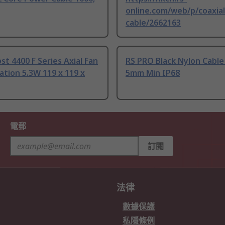
online.com/web/p/coaxial
cable/2662163
t 4400 F Series Axial Fan
RS PRO Black Nylon Cable
tion 5.3W 119 x 119 x
5mm Min IP68
電郵
訂閱
法律
數據保護
私隱條例