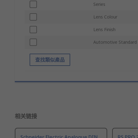
Series
Lens Colour
Lens Finish
Automotive Standard
查找類似產品
相关链接
Schneider Electric Analogue DIN
RS PRO 2