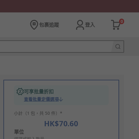
0
包裹追蹤
登入
可享批量折扣
查看批量定價選項
小計（1 包，共 50 件）*
HK$70.60
Add
單位
選擇或輸入數量