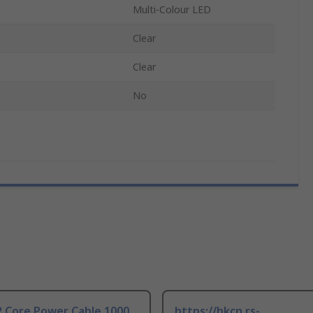
Multi-Colour LED
Clear
Clear
No
 Core Power Cable 1000,
https://hkcn.rs-