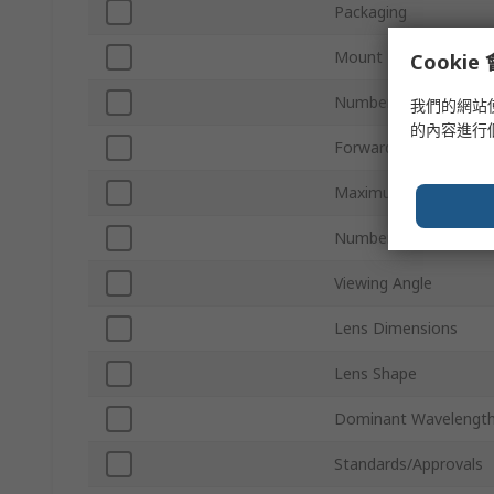
Packaging
Mount Type
Cooki
Number of LEDs
我們的網站
的內容進行
Forward Voltage
Maximum Power Dissi
Number of Pins
Viewing Angle
Lens Dimensions
Lens Shape
Dominant Wavelengt
Standards/Approvals