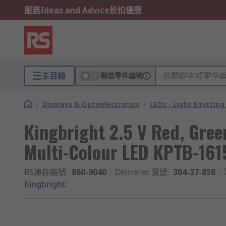
服務
Ideas and Advice
折扣優惠
主目錄
製造零件編號
/
Displays & Optoelectronics
/
LEDs - Light Emitting
Kingbright 2.5 V Red, Gree
Multi-Colour LED KPTB-1
RS庫存編號
:
860-9040
Distrelec 貨號
:
304-37-858
Kingbright