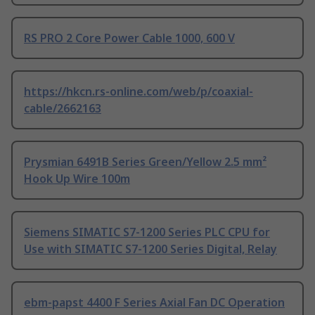
RS PRO 2 Core Power Cable 1000, 600 V
https://hkcn.rs-online.com/web/p/coaxial-
cable/2662163
Prysmian 6491B Series Green/Yellow 2.5 mm²
Hook Up Wire 100m
Siemens SIMATIC S7-1200 Series PLC CPU for
Use with SIMATIC S7-1200 Series Digital, Relay
ebm-papst 4400 F Series Axial Fan DC Operation