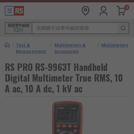
0
製造零件編號
/
Test &
/
Multimeters &
/
Multimeters
Measurement
Accessories
RS PRO RS-9963T Handheld
Digital Multimeter True RMS, 10
A ac, 10 A dc, 1 kV ac