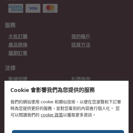
服務
大批訂購
我的帳戶
產品退換
送貨方法
遠期訂單
法律
數據保護
私隱條例
網站條款
郵件安全
Cookie 會影響我們為您提供的服務
销售条款和条件
我們的網站使用 cookie 和類似技術，以便在您瀏覽和下訂單
時為您提供更好的服務，並對您看到的內容進行個人化。 您
關於RS
可以閱讀我們的
cookie 政策
以獲取更多資訊。
RS銷售條款
企業集團
全球辦事處
加入我們