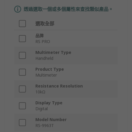
透過選取一個或多個屬性來查找類似產品。
選取全部
品牌
RS PRO
Multimeter Type
Handheld
Product Type
Multimeter
Resistance Resolution
10kΩ
Display Type
Digital
Model Number
RS-9963T