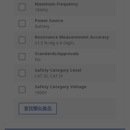
Maximum Frequency
10MHz
Power Source
Battery
Resistance Measurement Accuracy
±1.5 % rdg ± 8 Digits
Standards/Approvals
No
Safety Category Level
CAT III, CAT IV
Safety Category Voltage
1000V
查找類似產品