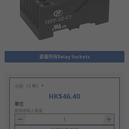
查看所有Relay Sockets
小計（1 件）*
HK$46.40
Add
單位
to
選擇或輸入數量
Basket