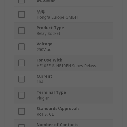
選取全部
品牌
Hongfa Europe GMBH
Product Type
Relay Socket
Voltage
250V ac
For Use With
HF10FF & HF10FH Series Relays
Current
10A
Terminal Type
Plug-In
Standards/Approvals
RoHS, CE
Number of Contacts