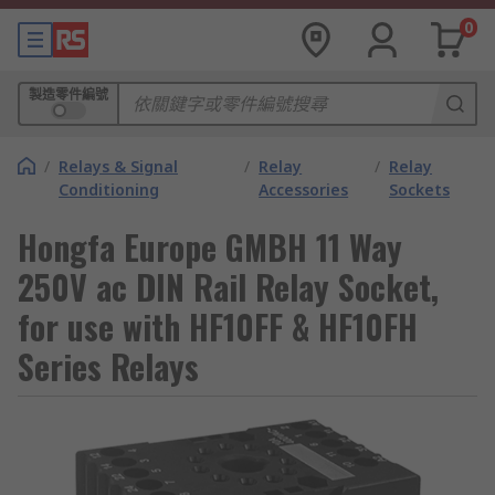
0
製造零件編號
/
Relays & Signal
/
Relay
/
Relay
Conditioning
Accessories
Sockets
Hongfa Europe GMBH 11 Way
250V ac DIN Rail Relay Socket,
for use with HF10FF & HF10FH
Series Relays