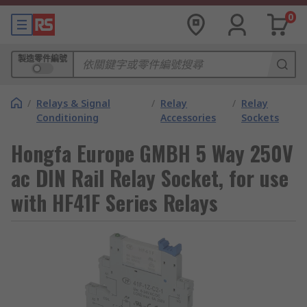
0
製造零件編號
/
Relays & Signal
/
Relay
/
Relay
Conditioning
Accessories
Sockets
Hongfa Europe GMBH 5 Way 250V
ac DIN Rail Relay Socket, for use
with HF41F Series Relays