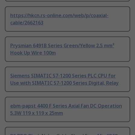
https://hkcn.rs-online.com/web/p/coaxial-
cable/2662163
Prysmian 6491B Series Green/Yellow 2.5 mm²
Hook Up Wire 100m
Siemens SIMATIC S7-1200 Series PLC CPU for
Use with SIMATIC S7-1200 Series Digital, Relay
ebm-papst 4400 F Series Axial Fan DC Operation
5.3W 119 x 119 x 25mm