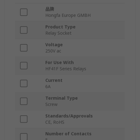
品牌
Hongfa Europe GMBH
Product Type
Relay Socket
Voltage
250V ac
For Use With
HF41F Series Relays
Current
6A
Terminal Type
Screw
Standards/Approvals
CE, RoHS
Number of Contacts
5