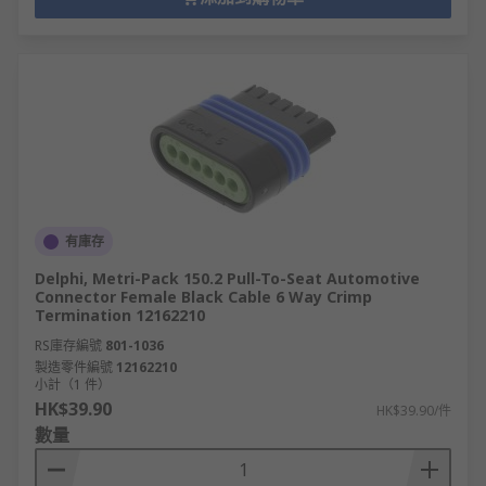
有庫存
Delphi, Metri-Pack 150.2 Pull-To-Seat Automotive
Connector Female Black Cable 6 Way Crimp
Termination 12162210
RS庫存編號
801-1036
製造零件編號
12162210
小計（1 件）
HK$39.90
HK$39.90/件
數量