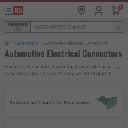
0
製造零件編號
/
Connectors
/
Automotive Electrical Connectors
Automotive Electrical Connectors
Electronic connectors for use in automobiles have
to be tough and reliable. As they are often placed
in parts of an automobile that are open to the
elements, they are typically very well sealed
against dust ingress and moisture, and usually
have a good degree of heat resistance. Also, due
Automotive Connector Accessories
to the vibration factors of being installed in a
vehicle, the connectors will often have secure
locking systems built into the plug and socket to