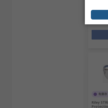
小計（1 件
HK$51.7
數量
有庫存
Riley ST
Protecti