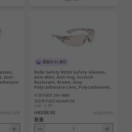
最後的 RS 庫存
asses,
Bolle Safety RUSH Safety Glasses,
, Anti-
Anti-Mist, Anti-Fog, Scratch
carbonate
Resistant, Brown, Grey
Polycarbonate Lens, Polycarbonate,
RS庫存編號
255-4080
製造零件編號
RUSHPCSP
小計（1 件）
HK$88.90
HK$80.20/件
HK$88.90/件
數量