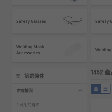
Our eye & face protection range includes trusted bra
own trusted, quality, brand, RS Pro, supplying leadin
education, construction, utility, engineering, mining
Safety Glasses
Safety 
What types of eye and face protection are ava
We understand the importance of quality and the lega
Welding Mask
ensure we can provide items to meet your specificati
Welding
Accessories
Safety Glasses / Goggles
Welding Goggles / Goggles
1452 產
篩選條件
Face Shields
Welding Mask / Accessories
供應情況
PPE combination kits
Considerations to take when selecting suitabl
4 可用的选项