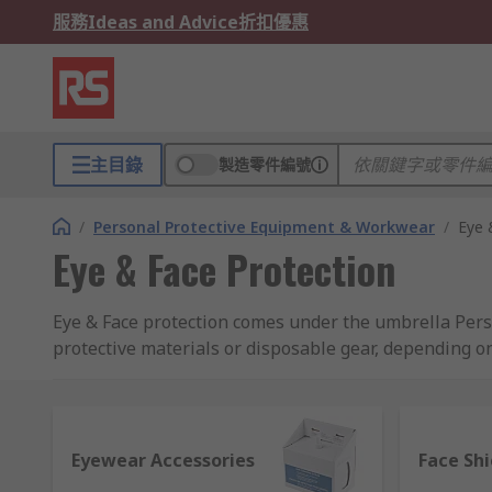
服務
Ideas and Advice
折扣優惠
主目錄
製造零件編號
/
Personal Protective Equipment & Workwear
/
Eye 
Eye & Face Protection
Eye & Face protection comes under the umbrella Pers
protective materials or disposable gear, depending on 
protecting the face and eyes against risks such as the
chemical/liquid splashes or potentially infectious mat
Eye & face protection may be the single most import
Eyewear Accessories
Face Shi
engineers, electricians, welders and others. .