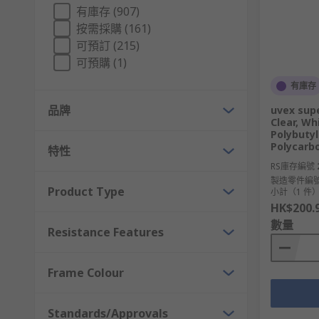
有庫存 (907)
Ability to protect from specific harmful hazards
按需採購 (161)
The fitting should be practical & comfortable t
可預訂 (215)
The protection should not restrict movability or 
可預購 (1)
The protection should not restrict the function
有庫存
Should either be disposable or reusable and cl
品牌
uvex supe
Clear, Wh
Polybuty
Polycarb
特性
RS庫存編號
製造零件編
Product Type
小計（1 件
HK$200.
數量
Resistance Features
Frame Colour
Standards/Approvals