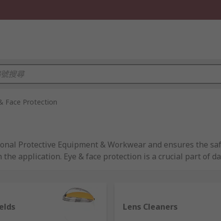
& Face Protection
onal Protective Equipment & Workwear and ensures the safe
the application. Eye & face protection is a crucial part of d
 projection of debris and metal filings from tools, electrica
erials. There are different indicators that guarantee differe
ant safety gear for lab technicians, healthcare workers, w
elds
Lens Cleaners