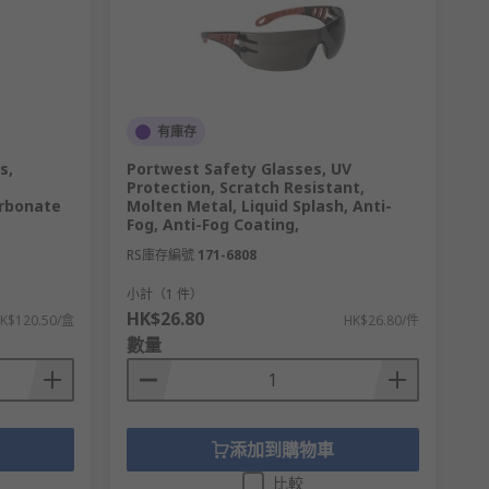
有庫存
s,
Portwest Safety Glasses, UV
Protection, Scratch Resistant,
arbonate
Molten Metal, Liquid Splash, Anti-
Fog, Anti-Fog Coating,
RS庫存編號
171-6808
小計（1 件）
HK$26.80
K$120.50/盒
HK$26.80/件
數量
添加到購物車
比較