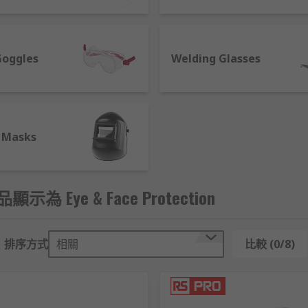
nds such as 3M, Bolle, Alpha Solway, Honeywell, Kimberley 
g protection that meets the required safety standards across
, manufacturing and others.
Goggles
Welding Glasses
ilable
l requirements for protective equipment, so we stock a wide
ons. Our range includes
 Masks
品顯示為 Eye & Face Protection
排序方式
相關
比較 (0/8)
e eye and face protection