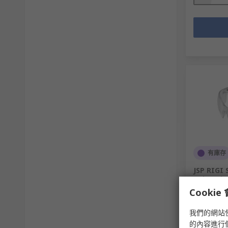
有庫存
JSP RIGI 
Polycarb
Cooki
RS庫存編號
製造零件編
我們的網站
的內容進行