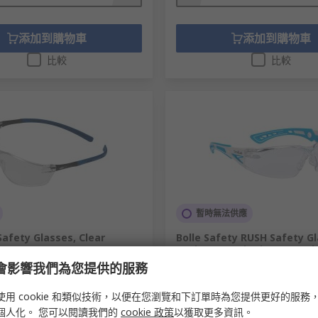
添加到購物車
添加到購物車
比較
比較
暫時無法供應
Safety Glasses, Clear
Bolle Safety RUSH Safety Gl
onate Lens
Anti-Fog, Anti-Mist, Scratch
Resistant, Clear Polycarbon
e 會影響我們為您提供的服務
269-4229
Polycarbonate,
號
1RIG23C
RS庫存編號
259-9548
使用 cookie 和類似技術，以便在您瀏覽和下訂單時為您提供更好的服務
製造零件編號
PSSRUSP0772
個人化。 您可以閱讀我們的
cookie 政策
以獲取更多資訊。