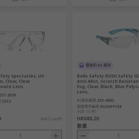
最後的 RS 庫存
fety Spectacles, UV
Bolle Safety RUSH Safety Gl
n, Clear, Clear
Anti-Mist, Scratch Resistant
onate Lens
Fog, Clear, Black, Blue Poly
Lens,
237-2838
RS庫存編號
255-4083
號
SS12
製造零件編號
RUSHPPSIB
）
小計（1 件）
0
HK$80.20
HK$25.40/件
數量