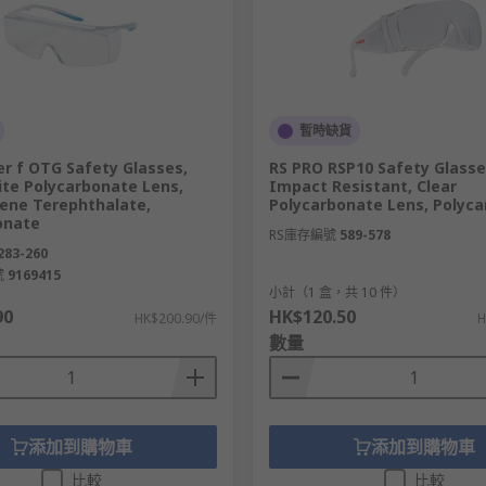
 in the workplace
o wear
restrict vision
ality of any other PPE clothing or equipment required
暫時缺貨
eanable
r f OTG Safety Glasses,
RS PRO RSP10 Safety Glasse
ite Polycarbonate Lens,
Impact Resistant, Clear
lene Terephthalate,
Polycarbonate Lens, Polyc
onate
RS庫存編號
589-578
283-260
號
9169415
）
小計（1 盒，共 10 件）
90
HK$120.50
HK$200.90/件
H
數量
添加到購物車
添加到購物車
比較
比較