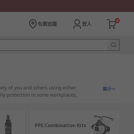
0
包裹追蹤
登入
ty of you and others using either
顯示
aily protection in some workplaces,
l, thermal, radiation, hazardous substances,
nt protection levels.
oodturners, machine operators, workshop
PPE Combination Kits