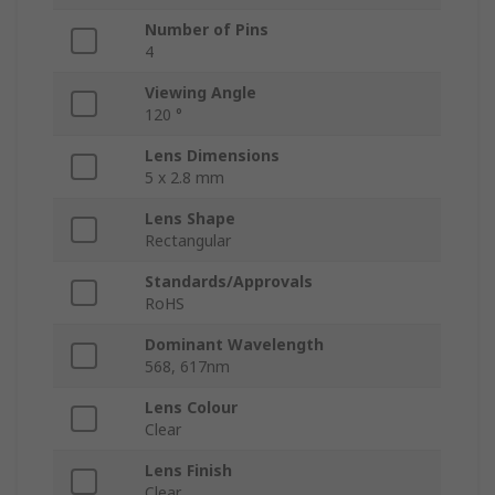
Number of Pins
4
Viewing Angle
120 °
Lens Dimensions
5 x 2.8 mm
Lens Shape
Rectangular
Standards/Approvals
RoHS
Dominant Wavelength
568, 617nm
Lens Colour
Clear
Lens Finish
Clear