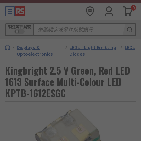
0
製造零件編號
/
Displays &
/
LEDs - Light Emitting
/
LEDs
Optoelectronics
Diodes
Kingbright 2.5 V Green, Red LED
1613 Surface Multi-Colour LED
KPTB-1612ESGC