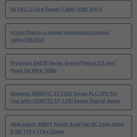
RS PRO 2 Core Power Cable 1000, 600 V
https://hkcn.rs-online.com/web/p/coaxial-
cable/2662163
Prysmian 6491B Series Green/Yellow 2.5 mm²
Hook Up Wire 100m
Siemens SIMATIC S7-1200 Series PLC CPU for
Use with SIMATIC S7-1200 Series Digital, Relay
ebm-papst 4400 F Series Axial Fan DC Operation
5.3W 119 x 119 x 25mm