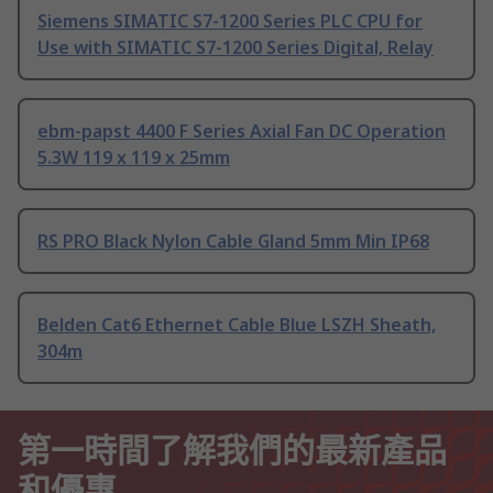
Siemens SIMATIC S7-1200 Series PLC CPU for
Use with SIMATIC S7-1200 Series Digital, Relay
ebm-papst 4400 F Series Axial Fan DC Operation
5.3W 119 x 119 x 25mm
RS PRO Black Nylon Cable Gland 5mm Min IP68
Belden Cat6 Ethernet Cable Blue LSZH Sheath,
304m
第一時間了解我們的最新產品
和優惠