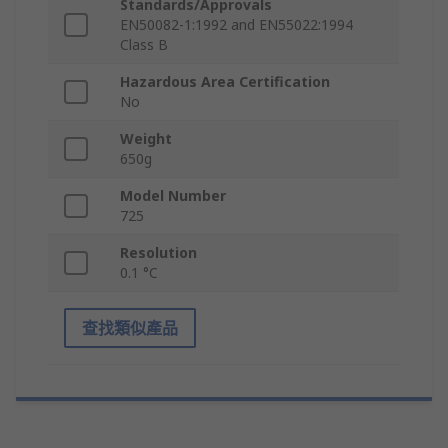
Standards/Approvals
EN50082-1:1992 and EN55022:1994
Class B
Hazardous Area Certification
No
Weight
650g
Model Number
725
Resolution
0.1 °C
查找類似產品