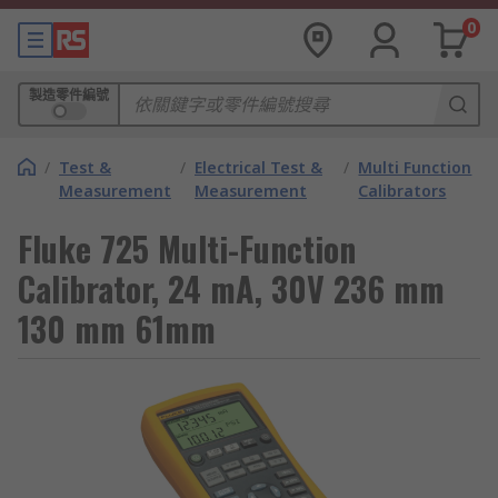
0
製造零件編號
/
Test &
/
Electrical Test &
/
Multi Function
Measurement
Measurement
Calibrators
Fluke 725 Multi-Function
Calibrator, 24 mA, 30V 236 mm
130 mm 61mm