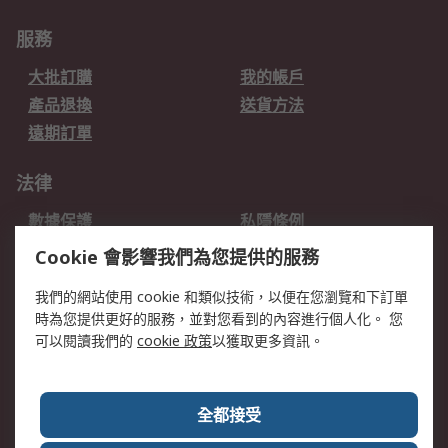
服務
大批訂購
我的帳戶
產品退換
送貨方法
遠期訂單
法律
數據保護
私隱條例
網站條款
郵件安全
Cookie 會影響我們為您提供的服務
销售条款和条件
我們的網站使用 cookie 和類似技術，以便在您瀏覽和下訂單
時為您提供更好的服務，並對您看到的內容進行個人化。 您
關於RS
可以閱讀我們的
cookie 政策
以獲取更多資訊。
RS銷售條款
企業集團
全球辦事處
加入我們
全都接受
新聞中心
關於RS