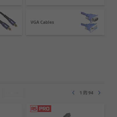
號，而紅色和黃色插頭則用於音源訊號。由於
VGA Cables
D播放器、有線電視盒和遊戲主機。
可傳送的畫質更高。
Reset
1
的
94
多年來深受香港用家推薦。如你對產品規格或價