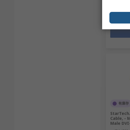
數量
有庫存
StarTech
Cable, - 
Male DVI-