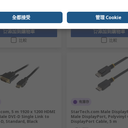
數量
全都接受
管理 Cookie
添加到購物車
添加到購物車
比較
比較
有庫存
.com, 5 m 1920 x 1200 HDMI
StarTech.com Male DisplayP
Male DVI-D Single Link to
Male DisplayPort, Polyvinyl 
D, Standard, Black
DisplayPort Cable, 5 m