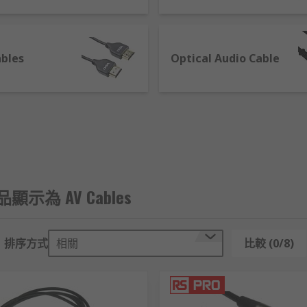
視。每個插頭都有其特定功能。例如，白色插頭用於傳輸視頻訊
插孔上便可。
bles
Optical Audio Cable
類型：
它無法傳輸高清信號，近年來較少人使用，但仍然適用於某些DV
品顯示為 AV Cables
，它可以將視頻信號分為兩個部分。相比於複合AV線，S端子AV線
排序方式
相關
比較 (0/8)
款精選品牌包括Belkin、
Belden
、
Van Damme
、
RS PRO
，