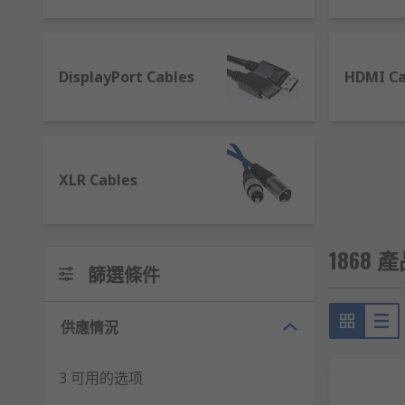
插頭，另一端則有白色、黑色和紅色三個插頭，連接到電
每個插頭都有特定的顏色，只要將它們連接在相應顏色的
AV線的類型
DisplayPort Cables
HDMI Ca
AV端子線有幾種不同的類型可選擇，以下是一些常見的
複合AV線
XLR Cables
複合端子三色線是市面上最早推出的AV線類型。但由於
S端子AV線
1868 產
篩選條件
S端子AV線（又稱VGA轉AV線）是較新穎的AV線型號
供應情況
AV線的品牌推薦
3 可用的选项
RS 歐時提供一系列不同規格和型號的AV線及相關配件，多