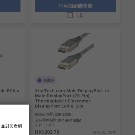
添加到購物車
比較
有庫存
ale RCA x
StarTech.com Male DisplayPort to
Male DisplayPort (20-Pin),
Thermoplastic Elastomer
DisplayPort Cable, 2 m
RS庫存編號
236-8305
製造零件編號
DP14VMM2M
小計（1 件）
，並對您看到
HK$202.70
HK$30.50/件
HK$202.70/件