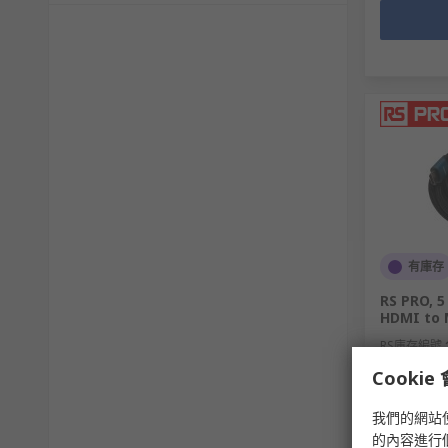
有庫存
RS PRO, 5
HDMI to 
RS庫存編號
Cooki
小計（1 件
我們的網站
HK$122.
的內容進行