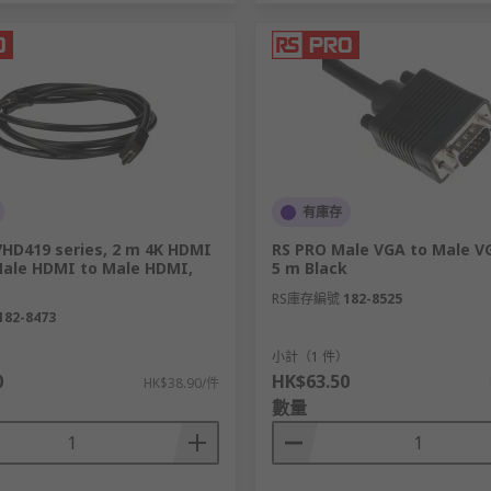
有庫存
7HD419 series, 2 m 4K HDMI
RS PRO Male VGA to Male V
 Male HDMI to Male HDMI,
5 m Black
RS庫存編號
182-8525
182-8473
）
小計（1 件）
0
HK$63.50
HK$38.90/件
數量