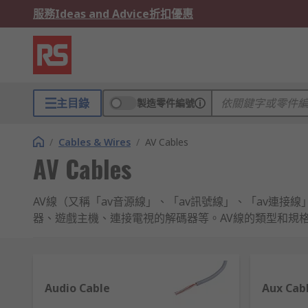
服務
Ideas and Advice
折扣優惠
主目錄
製造零件編號
/
Cables & Wires
/
AV Cables
AV Cables
AV線（又稱「av音源線」、「av訊號線」、「av連接線」）
器、遊戲主機、連接電視的解碼器等。AV線的類型和規
影機和其他電子設備可能無法正常運作。
AV線的運作原理
Audio Cable
Aux Cab
AV端子線可以將顯示源連接到電視，而顯示單源則負責