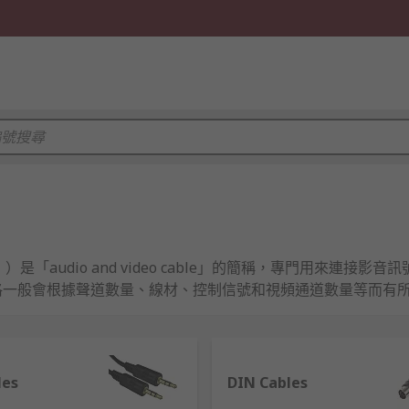
是「audio and video cable」的簡稱，專門用來連接
格一般會根據聲道數量、線材、控制信號和視頻通道數量等而有所
les
DIN Cables
解碼信號，再通過AV電線將信號傳輸到電視，便可以同時傳輸視