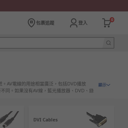
0
包裹追蹤
登入
影音訊號。AV電線的用途相當廣泛，包括DVD播放
顯示
不同。如果沒有AV線，藍光播放器、DVD、錄
DVI Cables
頻和音源訊號。常見的AV線有兩端：一端為單個