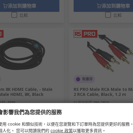
添加到購物車
添加到購物車
比較
比較
有庫存
 m 8K HDMI Cable, - Male
RS PRO Male RCA Male to M
Male HDMI, 8K, Black
2 RCA Cable, Black, 1.2 m
195-4899
RS庫存編號
286-2810
e 會影響我們為您提供的服務
）
小計（1 件）
使用 cookie 和類似技術，以便在您瀏覽和下訂單時為您提供更好的服務
00
HK$30.50
個人化。 您可以閱讀我們的
cookie 政策
以獲取更多資訊。
HK$122.00/件