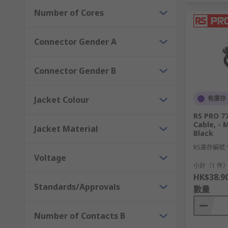
Number of Cores
Connector Gender A
Connector Gender B
Jacket Colour
有庫存
RS PRO 7
Cable, -
Jacket Material
Black
RS庫存編號
Voltage
小計（1 件
HK$38.9
Standards/Approvals
數量
Number of Contacts B