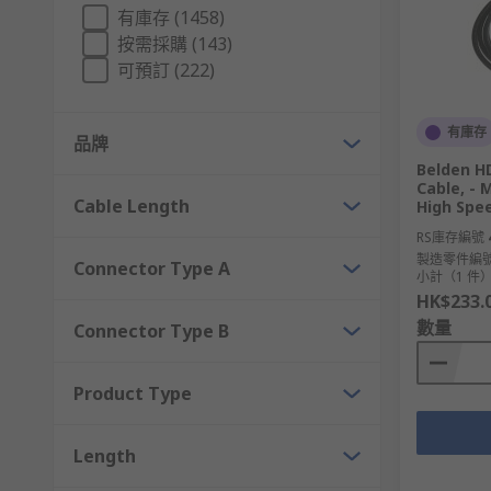
錢有任何疑問，或需要尋求技術協助，歡迎隨時與我們聯
有庫存 (1458)
按需採購 (143)
即日訂購，最快次日發貨，網上落單滿額即享免運費！
可預訂 (222)
有庫存
品牌
Belden H
Cable, -
Cable Length
High Spee
RS庫存編號
製造零件編
Connector Type A
小計（1 件
HK$233.
數量
Connector Type B
Product Type
Length