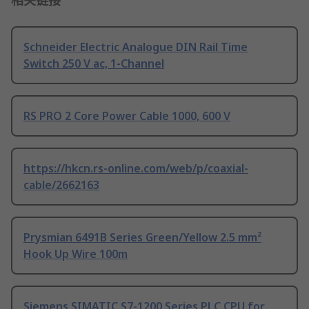
相关链接
Schneider Electric Analogue DIN Rail Time
Switch 250 V ac, 1-Channel
RS PRO 2 Core Power Cable 1000, 600 V
https://hkcn.rs-online.com/web/p/coaxial-
cable/2662163
Prysmian 6491B Series Green/Yellow 2.5 mm²
Hook Up Wire 100m
Siemens SIMATIC S7-1200 Series PLC CPU for