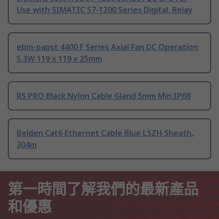
Use with SIMATIC S7-1200 Series Digital, Relay
ebm-papst 4400 F Series Axial Fan DC Operation
5.3W 119 x 119 x 25mm
RS PRO Black Nylon Cable Gland 5mm Min IP68
Belden Cat6 Ethernet Cable Blue LSZH Sheath,
304m
第一時間了解我們的最新產品
和優惠