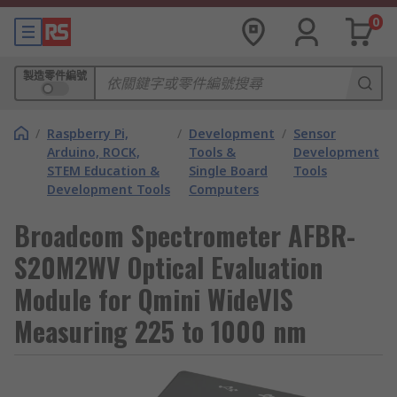
0
製造零件編號
/
Raspberry Pi,
/
Development
/
Sensor
Arduino, ROCK,
Tools &
Development
STEM Education &
Single Board
Tools
Development Tools
Computers
Broadcom Spectrometer AFBR-
S20M2WV Optical Evaluation
Module for Qmini WideVIS
Measuring 225 to 1000 nm