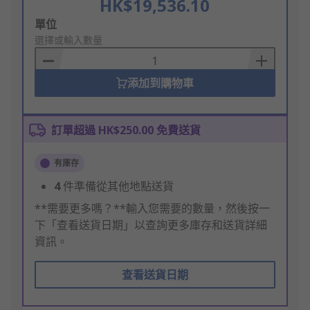
HK$19,536.10
Add
單位
to
選擇或輸入數量
Basket
添加到購物車
訂單超過 HK$250.00 免費送貨
有庫存
4
件準備從其他地點送貨
**需要更多嗎？**輸入您需要的數量，然後按一
下「查看送貨日期」以查詢更多庫存和送貨詳細
資訊。
查看送貨日期