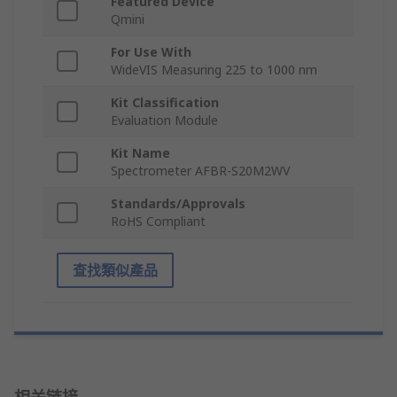
Featured Device
Qmini
For Use With
WideVIS Measuring 225 to 1000 nm
Kit Classification
Evaluation Module
Kit Name
Spectrometer AFBR-S20M2WV
Standards/Approvals
RoHS Compliant
查找類似產品