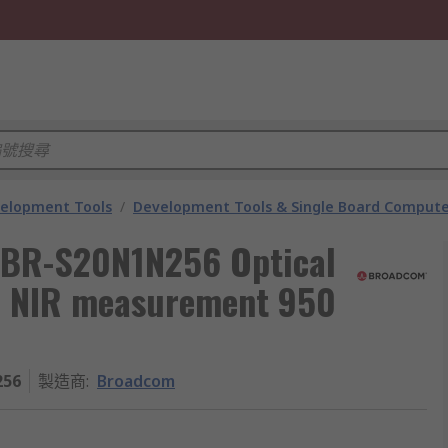
velopment Tools
/
Development Tools & Single Board Compute
FBR-S20N1N256 Optical
o NIR measurement 950
256
製造商
:
Broadcom