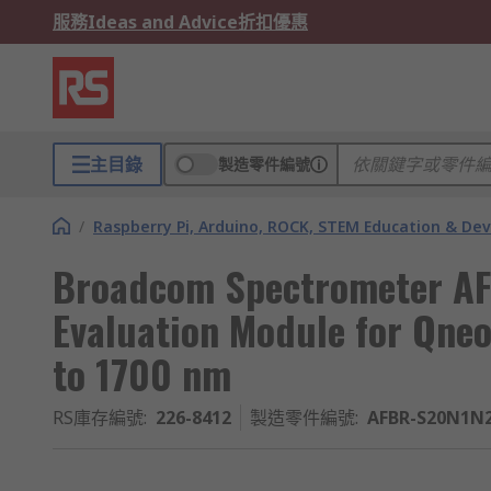
服務
Ideas and Advice
折扣優惠
主目錄
製造零件編號
/
Raspberry Pi, Arduino, ROCK, STEM Education & De
Broadcom Spectrometer A
Evaluation Module for Qne
to 1700 nm
RS庫存編號
:
226-8412
製造零件編號
:
AFBR-S20N1N