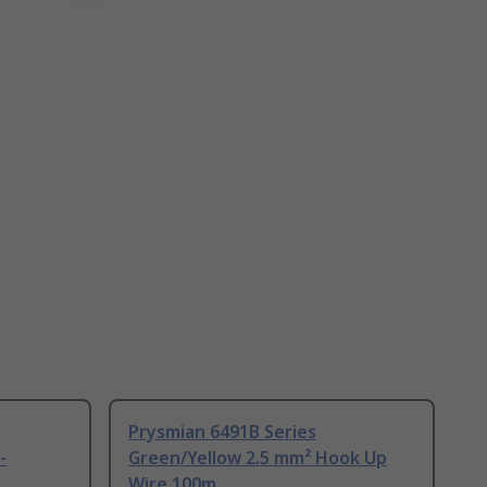
Prysmian 6491B Series
-
Green/Yellow 2.5 mm² Hook Up
Wire 100m