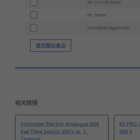
Kit Classification
Kit Name
Standards/Approvals
查找類似產品
相关链接
Schneider Electric Analogue DIN
RS PRO 2
Rail Time Switch 250 V ac, 1-
600 V
Channel