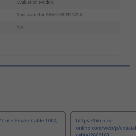
Evaluation Module
Spectrometer AFBR-S20N1N256
No
 Core Power Cable 1000,
https://hkcn.rs-
online.com/web/p/coaxial
cable/2662163