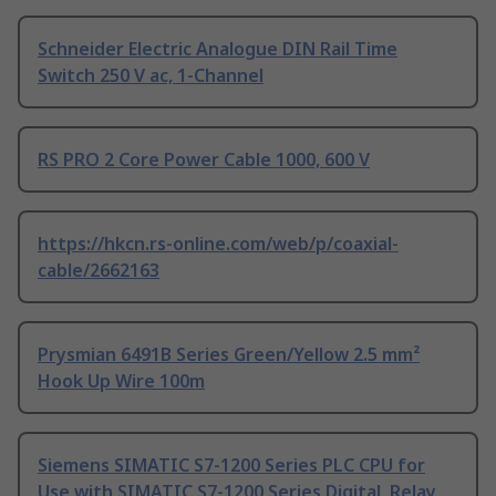
Schneider Electric Analogue DIN Rail Time
Switch 250 V ac, 1-Channel
RS PRO 2 Core Power Cable 1000, 600 V
https://hkcn.rs-online.com/web/p/coaxial-
cable/2662163
Prysmian 6491B Series Green/Yellow 2.5 mm²
Hook Up Wire 100m
Siemens SIMATIC S7-1200 Series PLC CPU for
Use with SIMATIC S7-1200 Series Digital, Relay