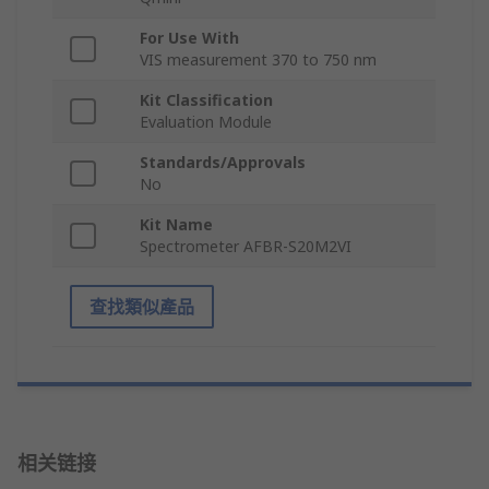
For Use With
VIS measurement 370 to 750 nm
Kit Classification
Evaluation Module
Standards/Approvals
No
Kit Name
Spectrometer AFBR-S20M2VI
查找類似產品
相关链接