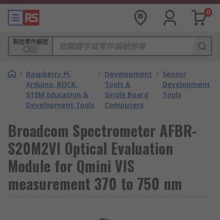
0
製造零件編號
/
Raspberry Pi,
/
Development
/
Sensor
Arduino, ROCK,
Tools &
Development
STEM Education &
Single Board
Tools
Development Tools
Computers
Broadcom Spectrometer AFBR-
S20M2VI Optical Evaluation
Module for Qmini VIS
measurement 370 to 750 nm