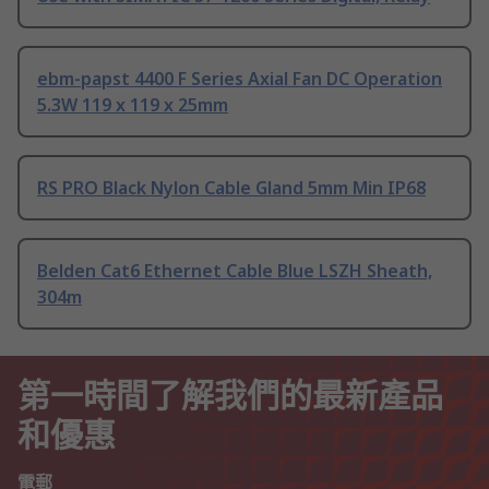
ebm-papst 4400 F Series Axial Fan DC Operation
5.3W 119 x 119 x 25mm
RS PRO Black Nylon Cable Gland 5mm Min IP68
Belden Cat6 Ethernet Cable Blue LSZH Sheath,
304m
第一時間了解我們的最新產品
和優惠
電郵