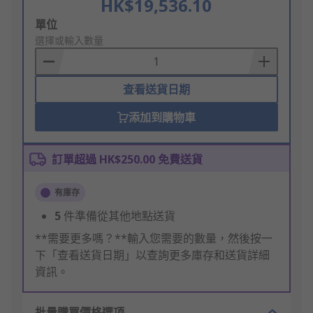
HK$19,536.10
Add
單位
to
選擇或輸入數量
Basket
查看送貨日期
添加到購物車
訂單超過 HK$250.00 免費送貨
有庫存
5
件準備從其他地點送貨
**需要更多嗎？**輸入您需要的數量，然後按一
下「查看送貨日期」以查詢更多庫存和送貨詳細
資訊。
批量購買價格選項