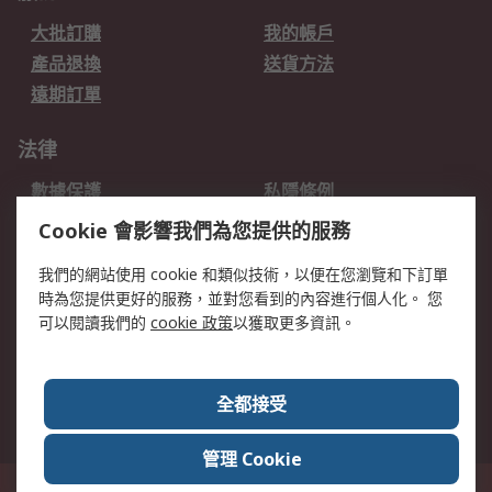
大批訂購
我的帳戶
產品退換
送貨方法
遠期訂單
法律
數據保護
私隱條例
網站條款
郵件安全
Cookie 會影響我們為您提供的服務
销售条款和条件
我們的網站使用 cookie 和類似技術，以便在您瀏覽和下訂單
時為您提供更好的服務，並對您看到的內容進行個人化。 您
關於RS
可以閱讀我們的
cookie 政策
以獲取更多資訊。
RS銷售條款
企業集團
全球辦事處
加入我們
全都接受
新聞中心
關於RS
管理 Cookie
香港長沙灣郵政信箱 80108號 此網站的所有解釋根據英語版本
© RS