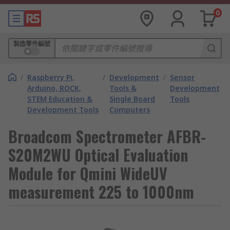
0
製造零件編號
/
Raspberry Pi,
/
Development
/
Sensor
Arduino, ROCK,
Tools &
Development
STEM Education &
Single Board
Tools
Development Tools
Computers
Broadcom Spectrometer AFBR-
S20M2WU Optical Evaluation
Module for Qmini WideUV
measurement 225 to 1000nm