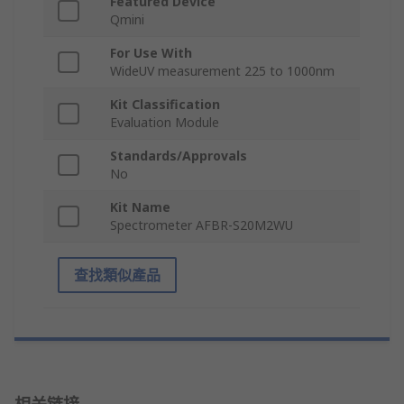
Featured Device
Qmini
For Use With
WideUV measurement 225 to 1000nm
Kit Classification
Evaluation Module
Standards/Approvals
No
Kit Name
Spectrometer AFBR-S20M2WU
查找類似產品