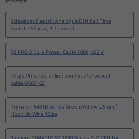
相关链接
Schneider Electric Analogue DIN Rail Time
Switch 250 V ac, 1-Channel
RS PRO 2 Core Power Cable 1000, 600 V
https://hkcn.rs-online.com/web/p/coaxial-
cable/2662163
Prysmian 6491B Series Green/Yellow 2.5 mm²
Hook Up Wire 100m
Siemens SIMATIC S7-1200 Series PLC CPU for