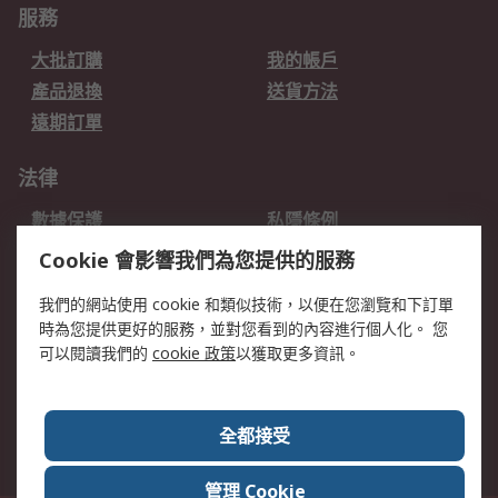
服務
大批訂購
我的帳戶
產品退換
送貨方法
遠期訂單
法律
數據保護
私隱條例
網站條款
郵件安全
Cookie 會影響我們為您提供的服務
销售条款和条件
我們的網站使用 cookie 和類似技術，以便在您瀏覽和下訂單
時為您提供更好的服務，並對您看到的內容進行個人化。 您
關於RS
可以閱讀我們的
cookie 政策
以獲取更多資訊。
RS銷售條款
企業集團
全球辦事處
加入我們
全都接受
新聞中心
關於RS
管理 Cookie