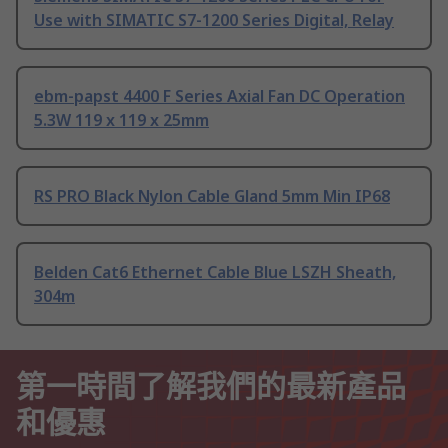
Use with SIMATIC S7-1200 Series Digital, Relay
ebm-papst 4400 F Series Axial Fan DC Operation
5.3W 119 x 119 x 25mm
RS PRO Black Nylon Cable Gland 5mm Min IP68
Belden Cat6 Ethernet Cable Blue LSZH Sheath,
304m
第一時間了解我們的最新產品
和優惠