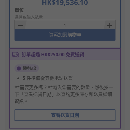
HK$19,536.10
Add
單位
to
選擇或輸入數量
Basket
添加到購物車
訂單超過 HK$250.00 免費送貨
暫時缺貨
5
件準備從其他地點送貨
**需要更多嗎？**輸入您需要的數量，然後按一
下「查看送貨日期」以查詢更多庫存和送貨詳細
資訊。
查看送貨日期